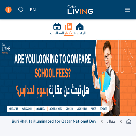
الرئيسية
الأخبار
الفعاليات
مقال
Burj Khalifa illuminated for Qatar National Day