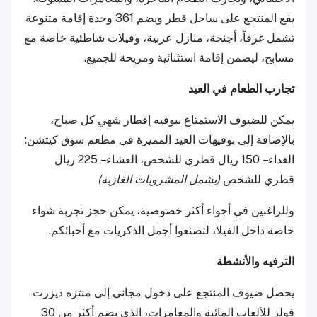
يقع المنتجع على ساحل قطر ويضم 361 وحدة إقامة متنوعة
تشمل غرفاً، أجنحة، منازل عربية، وفيلات شاطئية خاصة مع
مسابح، ليضمن إقامة استثنائية ومريحة للجميع.
تجارب الطعام في العيد
يمكن للضيوف الاستمتاع ببوفيه إفطار شهي كل صباح،
بالإضافة إلى بوفيهات العيد المميزة في مطعم سوق كيتشن:
الغداء – 150 ريال قطري للشخص، العشاء – 225 ريال
قطري للشخص
(يشمل المشروبات الغازية)
وللراغبين في أجواء أكثر خصوصية، يمكن حجز تجربة شواء
خاصة داخل الفيلا، لتصنعوا أجمل الذكريات مع أحبائكم.
الترفيه والأنشطة
يحصل ضيوف المنتجع على دخول مجاني إلى منتزه ديزرت
فولز للألعاب المائية والمغامرات، الذي يضم أكثر من 30