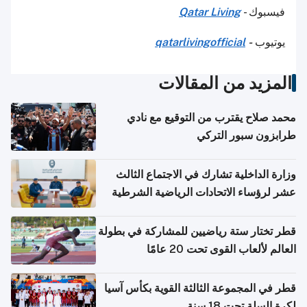
فيسبوك -
Qatar Living
يوتيوب
-
qatarlivingofficial
المزيد من المقالات
محمد صلاح يقترب من التوقيع مع نادي
طرابزون سبور التركي
وزارة الداخلية تشارك في الاجتماع الثالث
عشر لرؤساء الاتحادات الرياضية الشرطية
بدول مجلس التعاون
قطر تختار ستة رياضيين للمشاركة في بطولة
العالم لألعاب القوى تحت 20 عامًا
قطر في المجموعة الثالثة القوية بكأس آسيا
لكرة السلة تحت 18 سنة