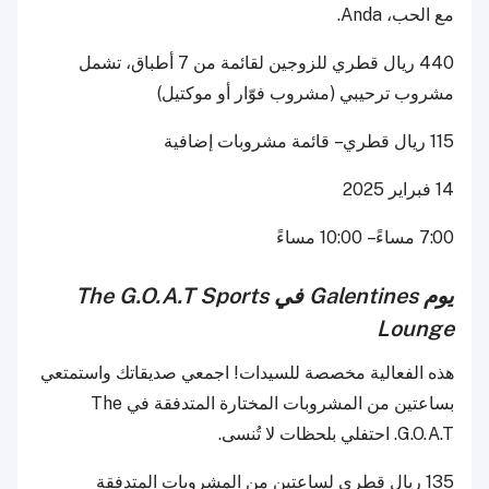
مع الحب، Anda.
440 ريال قطري للزوجين لقائمة من 7 أطباق، تشمل
مشروب ترحيبي (مشروب فوّار أو موكتيل)
115 ريال قطري – قائمة مشروبات إضافية
14 فبراير 2025
7:00 مساءً – 10:00 مساءً
يوم Galentines في
The G.O.A.T Sports
Lounge
هذه الفعالية مخصصة للسيدات! اجمعي صديقاتك واستمتعي
بساعتين من المشروبات المختارة المتدفقة في The
G.O.A.T. احتفلي بلحظات لا تُنسى.
135 ريال قطري لساعتين من المشروبات المتدفقة