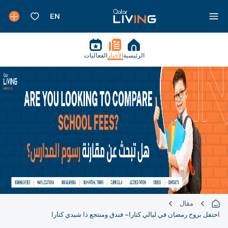
الرئيسية
الأخبار
الفعاليات
مقال
احتفل بروح رمضان في ليالي كتارا – فندق ومنتجع ذا شيدي كتارا