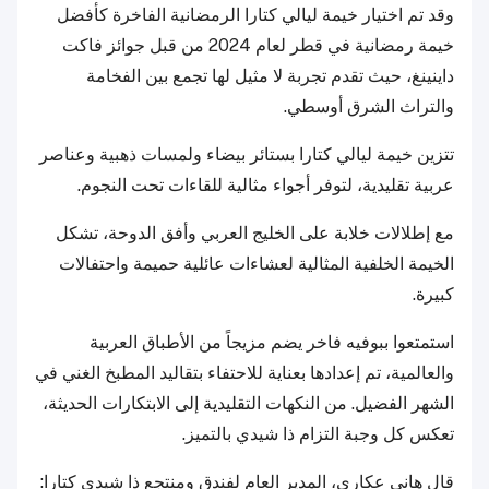
وقد تم اختيار خيمة ليالي كتارا الرمضانية الفاخرة كأفضل
خيمة رمضانية في قطر لعام 2024 من قبل جوائز فاكت
داينينغ، حيث تقدم تجربة لا مثيل لها تجمع بين الفخامة
والتراث الشرق أوسطي.
تتزين خيمة ليالي كتارا بستائر بيضاء ولمسات ذهبية وعناصر
عربية تقليدية، لتوفر أجواء مثالية للقاءات تحت النجوم.
مع إطلالات خلابة على الخليج العربي وأفق الدوحة، تشكل
الخيمة الخلفية المثالية لعشاءات عائلية حميمة واحتفالات
كبيرة.
استمتعوا ببوفيه فاخر يضم مزيجاً من الأطباق العربية
والعالمية، تم إعدادها بعناية للاحتفاء بتقاليد المطبخ الغني في
الشهر الفضيل. من النكهات التقليدية إلى الابتكارات الحديثة،
تعكس كل وجبة التزام ذا شيدي بالتميز.
قال هاني عكاري، المدير العام لفندق ومنتجع ذا شيدي كتارا: