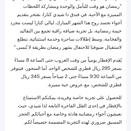
"رمضان هو وقت للتأمل والوحدة ومشاركة اللحظات
المميزة مع الأحبة. في فندق ذا شيدي كتارا، نفتخر بتقديم
أجواء تجسد روح هذا الشهر المبارك. ليالي كتارا ليست مجرد
خيمة رمضانية، بل تجربة ضيافة راقية تجمع بين التقاليد
والفخامة، وسط إطلالات ساحرة وخدمة استثنائية. نتطلع
لاستقبال ضيوفنا للاحتفال بشهر رمضان بطريقة لا تُنسى."
يُقدم الإفطار يومياً من وقت الغروب حتى الساعة 8 مساءً
بسعر 295 ريال قطري للشخص الواحد. أما السحور، فيتوفر
من الساعة 9:30 مساءً حتى 2 صباحاً بسعر 345 ريال
قطري للشخص، مع عروض حية مميزة.
للحصول على تجربة خاصة وفريدة، يمكنكم الاستمتاع
بالإفطار في إحدى الفلل الفاخرة التابعة لذا شيدي، حيث
تعيشون أجواء رمضانية هادئة وخاصة مع أحبائكم. الحجز
المسبق ضروري لهذه التجربة المصممة خصيصاً لكم.