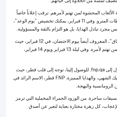
 لتضيف لمسة من الحلاوة إلى حياتهم.
ر، حيث ترسل دببة الألعاب المحشوة لمن تهتم لأمرهم. ترقب إعلاناً خاصاً
عن دب ضخم من FNP.qa، وانتظر رؤيته في محطات المترو. وفي 11 فبراير، يمكنك تخصيص "يوم الوعد"،
مجرد تبادل الهدايا، بل هو التزام بالثقة والمسؤولية.
ومع اقتراب 14 فبراير، يمكنك التخطيط لـ"يوم العناق"، المعروف أيضاً بيوم الاحتضان، في 12 فبراير، حيث
تعبر عن دعمك بأفضل طريقة - بعناق قوي ومؤثر لمن تهتم لأمره. وفي ليلة 13 فبراير ويوم 14 فبراير،
كل ما عليك فعله هو زيارة FNP في قطر أو الدخول إلى fnp.qa. للوصول إلينا، توجه إلى قلب قطر، حيث
تجد ملاذاً يزدهر فيه الحب بين الزهور الفاخرة، الكيك الشهي، والهدايا المميزة. FNP قطر، الاسم الرائد في
 الرومانسية والبهجة.
 وتنسيقات ساحرة. من الورود الحمراء المخملية التي ترمز
عجاب، كل زهرة مختارة بعناية لتعبر عن أصدق