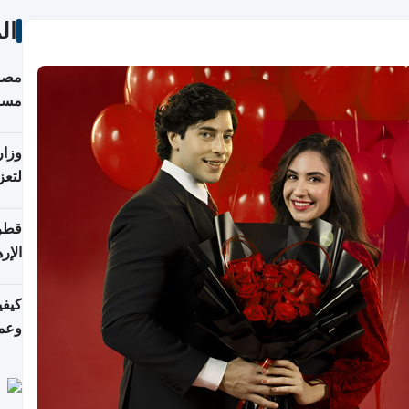
ال
مصاد
مسا
وزار
لتعز
قطر 
الإر
كيفي
وعمل
التر