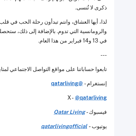
ذكرى لا تُنسى.
لذا، أيها العشاق، وانتم تبدأون رحلة الحب في قل
والرومانسية التي تدوم. بالإضافة إلى ذلك، ستح
في 13 و14 فبراير من هذا العام.
---
تابعوا حساباتنا على مواقع التواصل الاجتماعي لمت
إنستغرام -
@qatarliving
X -
@qatarliving
فيسبوك -
Qatar Living
يوتيوب
-
qatarlivingofficial