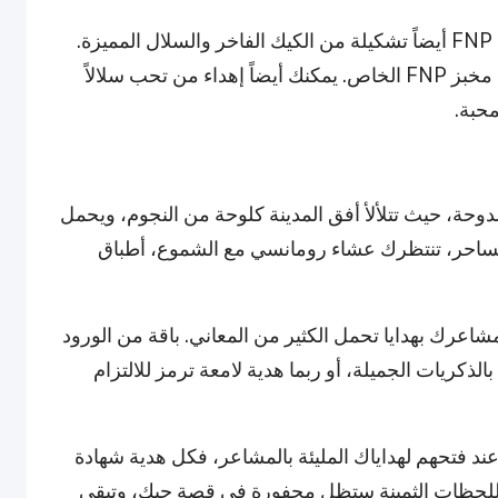
ولإضفاء المزيد من الحلاوة على أجواء الحب، يقدم FNP أيضاً تشكيلة من الكيك الفاخر والسلال المميزة.
الكيك طازج من الفرن ويذوب في الفم، ويُخبز في مخبز FNP الخاص. يمكنك أيضاً إهداء من تحب سلالاً
محبة.
دوحة، حيث تتلألأ أفق المدينة كلوحة من النجوم، ويحمل
لساحر، تنتظرك عشاء رومانسي مع الشموع، أطباق
شاعرك بهدايا تحمل الكثير من المعاني. باقة من الورود
ذكريات الجميلة، أو ربما هدية لامعة ترمز للالتزام
 فتحهم لهداياك المليئة بالمشاعر، فكل هدية شهادة
 اللحظات الثمينة ستظل محفورة في قصة حبك، وتبقى