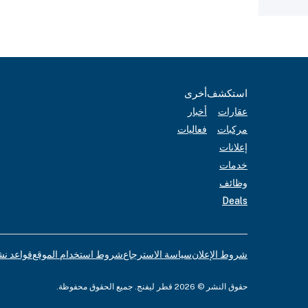
استكشف
أخرى
عقارات
أخبار
مركبات
فعاليات
إعلانات
خدمات
وظائف
Deals
شروط الإعلان
سياسة الاسترجاع
شروط استخدام الموقع
قواعد نش
حقوق النشر © 2026 قطر ليفنج. جميع الحقوق محفوظة.