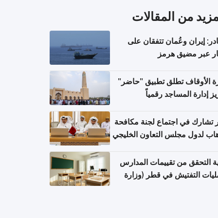
مزيد من المقالات
ر: إيران وعُمان تتفقان على
ر عبر مضيق هرمز
ة الأوقاف تطلق تطبيق "حاضر"
يز إدارة المساجد رقمياً
تشارك في اجتماع لجنة مكافحة
هاب لدول مجلس التعاون الخليجي
ة التحقق من تقييمات المدارس
يات التفتيش في قطر (وزارة
بية والتعليم والتعليم العالي)