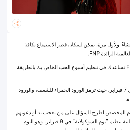
ثناءً. ولأول مرة، يمكن لسكان قطر الاستمتاع بكافة
ية الرائدة FNP.
الحماس واضح في الأجواء بالفعل. والأجمل أن FNP تساعدك في تنظيم أسبوع الحب الخاص بك بالطريقة
على سبيل المثال، يمكنك أن تبدأ بـ"يوم الورود" في 7 فبراير، حيث ترمز الورود الحمراء للشغف، والورود
ة.
تراح" في 8 فبراير، وهو اليوم المخصص لطرح السؤال على من تعجب به أو دعوتهم
للخروج لأول مرة، حسب الحالة. ولا تنسَ أيضاً إمكانية تنظيم "يوم الشوكولاتة" في 9 فبراير، وهو اليوم