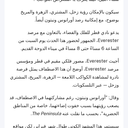
سيكون بالإمكان رؤية زحل، المشتري، الزهرة والمريخ
بوضوح، مع إمكانية رصد أورانوس ونبتون أيضاً.
يدعو نادي قطر للفلك والفضاء، بالتعاون مع مرصد
Everester، الجمهور لحضور هذا الحدث يوم السبت من
الساعة 6 مساءً حتى 8 مساءً في ميناء الدوحة القديم.
أجيث Everester، مصور فلكي مقيم في قطر ومؤسس
مرصد Everester، أوضح أن هذا الاصطفاف يمثل فرصة
نادرة لمشاهدة الكواكب اللامعة — الزهرة، المريخ، المشتري
وزحل — عبر التلسكوبات.
وقال: "أورانوس ونبتون، رغم مشاركتهما في الاصطفاف، قد
يصعب رؤيتهما بسبب خفوت إضاءتهما، خاصة من المناطق
الحضرية"، بحسب ما نقلت عنه
The Peninsula
.
سيستمر هذا المشهد الكوني طوال شهر فبراير، لكن مواقع