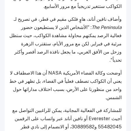
الكواكب ستتغير تدريجياً مع مرور الأسابيع.
وأضاف نافين أناند، هاوٍ فلكي مقيم في قطر، في تصريح لـ
The Peninsula
: "الأشخاص الذين لا يستطيعون حضور
فعالية الرصد يمكنهم محاولة مشاهدة الكواكب، حيث ستظل
مرئية في فبراير. لكن مع مرور الأيام، ستقترب الزهرة
وزحل من الأفق الغربي، ما يجعل نافذة الرصد أقصر وأكثر
تحدياً".
أوضحت وكالة الفضاء الأمريكية NASA أن هذا الاصطفاف لا
يعني أن الكواكب تصطف فعلياً في الفضاء، بل تظهر في خط
واحد من منظورنا على الأرض، بسبب اختلاف مداراتها حول
الشمس.
للمشاركة في الفعالية المجانية، يمكن للراغبين التواصل مع
أجيث Everester أو نافين أناند عبر واتساب على الرقمين
55482045 و30889582، أو الانضمام إلى نادي قطر