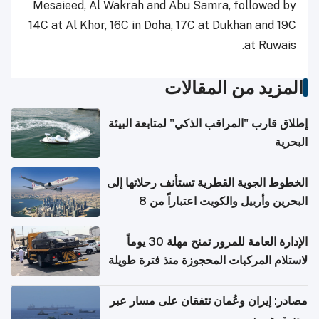
Mesaieed, Al Wakrah and Abu Samra, followed by
14C at Al Khor, 16C in Doha, 17C at Dukhan and 19C
at Ruwais.
المزيد من المقالات
إطلاق قارب "المراقب الذكي" لمتابعة البيئة
البحرية
الخطوط الجوية القطرية تستأنف رحلاتها إلى
البحرين وأربيل والكويت اعتباراً من 8
أغسطس
الإدارة العامة للمرور تمنح مهلة 30 يوماً
لاستلام المركبات المحجوزة منذ فترة طويلة
مصادر: إيران وعُمان تتفقان على مسار عبر