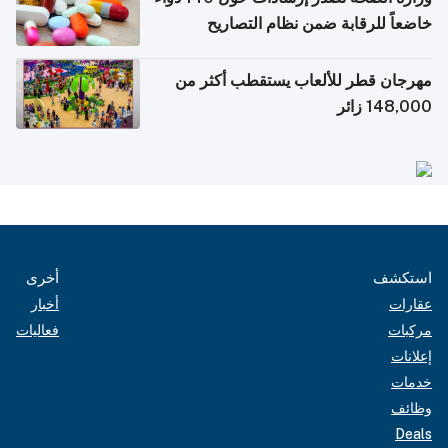
خاضعاً للرقابة ضمن نظام التصاريح
الإلكترونية للسفر
مهرجان قطر للألعاب يستقطب أكثر من
148,000 زائر
استكشف
أخرى
عقارات
أخبار
مركبات
فعاليات
إعلانات
خدمات
وظائف
Deals