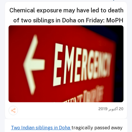
Chemical exposure may have led to death
of two siblings in Doha on Friday: MoPH
20 أكتوبر 2019
Two Indian siblings in Doha
tragically passed away