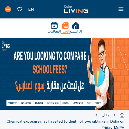
الرئيسية
الأخبار
الفعاليات
مقال
Chemical exposure may have led to death of two siblings in Doha on
Friday: MoPH