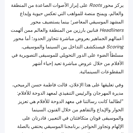
يركز محور
Roots
على إبراز الأصوات الصاعدة من المنطقة
والعالم، ويمنح منصة للمواهب التي تعكس حيوية وإبداع
المشهد الموسيقي المعاصر؛ بينما يستضيف محور
Headliners
فنانين بارزين من المنطقة والعالم ممن ألهمت
أعمالهم الجماهير بعروض مباشرة تتجاوز الحدود؛ أما محور
Scoring
فيستكشف التداخل بين السينما والموسيقى،
مسلطاً الضوء على الدور التحويلي للموسيقى التصويرية في
الأفلام من خلال عروض مباشرة تعيد إحياء أشهر
المقطوعات السينمائية.
وفي تعليقها على هذا الإعلان، قالت فاطمة حسن الرميحي،
مديرة المهرجان والرئيس التنفيذي لمعهد الدوحة للأفلام:
"لطالما كانت رسالتنا في معهد الدوحة للأفلام هي تعزيز
الحوار والإبداع والتفاهم من خلال الفنون. السينما
والموسيقى قوتان متكافئتان في التعبير، قادرتان على
الإلهام وتجاوز الحواجز. برنامجنا الموسيقي يحتفي بالصلة