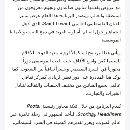
مع عروض يقدمها فنانون صاعدون ونجوم معروفون من
المنطقة والعالم. ويتصدر البرنامج هذا العام عرض مميز
للفنان الفلسطيني العالمي Saint Levant، الذي أذهل
الجماهير حول العالم بأسلوبه الفريد في دمج اللغات والأنماط
الموسيقية.
ويأتي هذا البرنامج استكمالاً لرؤية معهد الدوحة للأفلام
للسينما كفن واسع الآفاق، حيث تلعب الموسيقى دوراً
محورياً في السرد القصصي وجسراً ثقافياً بين الشعوب. كما
يؤكد هذا المبادرة على دور قطر الريادي كمركز ثقافي
عالمي يجمع الفنانين من مختلف الخلفيات والتقاليد لتبادل
الخبرات والتجارب.
يُقدم البرنامج من خلال ثلاثة محاور رئيسية:
،
Roots
Headliners
و
Scoring
، ليأخذ الجمهور في رحلة غامرة عبر
عالم الصوت، ويعزز تقديرهم لأهميته في السرد السينمائي.