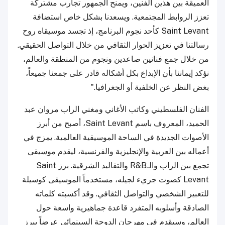
العميقة بين هذين الفنين، ويمنح الجمهور تجارب مشتركة
تعزز الروابط المجتمعية. ويسعدنا بشكل خاص استضافة
Saint Levant كأحد نجوم البرنامج، إذ تجسد موسيقاه روح
رسالتنا في تعزيز الحوار الثقافي من خلال التواصل الحقيقي.
من خلال جمع فنانين صاعدين ونجوم من المنطقة والعالم،
نؤكد إيماننا بأن الإبداع بكل أشكاله قادر على جمعنا جميعاً،
بغض النظر عن الخلفية أو الجغرافيا."
الفنان الفلسطيني وكاتب الأغاني ومغني الراب مروان عبد
الحميد، المعروف باسم Saint Levant، أصبح من أبرز
الأصوات الجديدة في الساحة الموسيقية العالمية. يمزج في
أعماله بين العربية والإنجليزية والفرنسية، ليقدم موسيقى
تجمع بين الراب والـR&B والتقاليد الشرقية. برز Saint
Levant كصوت جريء لجيله، مستخدماً الموسيقى كوسيلة
للتعبير الشخصي والتواصل الثقافي. وقد أكسبته كلماته
الصادقة وأسلوبه المتفرد قاعدة جماهيرية واسعة حول
العالم، وسيقدم في مهرجان الدوحة السينمائي عرضاً يبرز