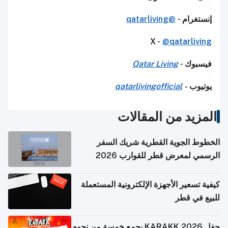
إنستغرام -
@qatarliving
X -
@qatarliving
فيسبوك -
Qatar Living
يوتيوب
-
qatarlivingofficial
المزيد من المقالات
الخطوط الجوية القطرية شريك السفر
الرسمي لمعرض قطر للقوارب 2026
كيفية تسعير الأجهزة الإلكترونية المستعملة
للبيع في قطر
حفل KARAKK 2026 يجمع خمسة من نجوم