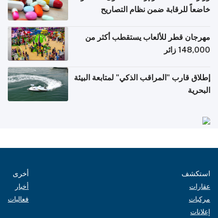
خاضعاً للرقابة ضمن نظام التصاريح
الإلكترونية للسفر
مهرجان قطر للألعاب يستقطب أكثر من
148,000 زائر
إطلاق قارب "المراقب الذكي" لمتابعة البيئة
البحرية
استكشف
أخرى
عقارات
أخبار
مركبات
فعاليات
إعلانات