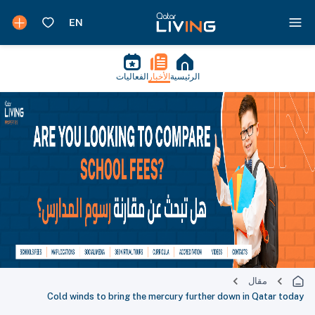
الرئيسية
الأخبار
الفعاليات
مقال
Cold winds to bring the mercury further down in Qatar today