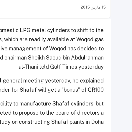
15 مارس 2015
mestic LPG metal cylinders to shift to the
, which are readily available at Woqod gas
tive management of Woqod has decided to
qod chairman Sheikh Saoud bin Abdulrahman
al-Thani told Gulf Times yesterday.
l general meeting yesterday, he explained
der for Shafaf will get a “bonus” of QR100.
ility to manufacture Shafaf cylinders, but
ed to propose to the board of directors a
study on constructing Shafaf plants in Doha.