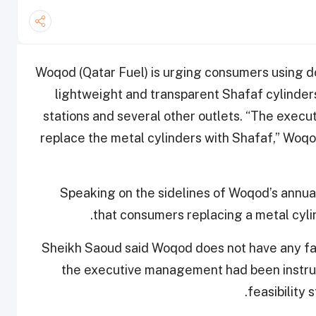
Woqod (Qatar Fuel) is urging consumers using do
lightweight and transparent Shafaf cylinders
stations and several other outlets.
“The execu
replace the metal cylinders with Shafaf,” Wo
Speaking on the sidelines of Woqod’s annua
that consumers replacing a metal cylin
Sheikh Saoud said Woqod does not have any fac
the executive management had been instruct
feasibility 