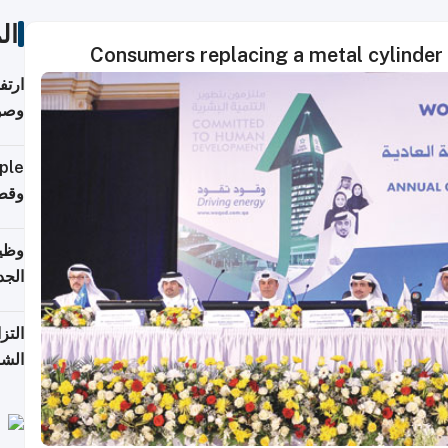
ات
Consumers replacing a metal cylinder 
ي مع
يبية
إلى 90%
لفعل
خريج
جديد
 على
2026