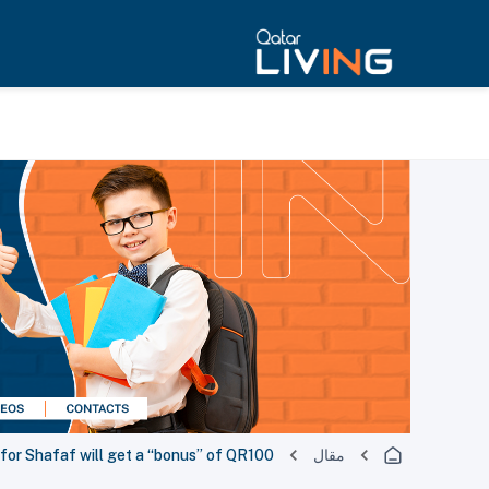
for Shafaf will get a “bonus” of QR100
مقال