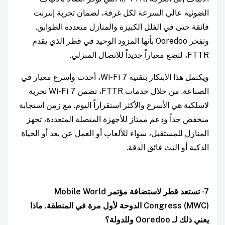
الضوئية عالي السرعة لكل غرفة، لضمان تجربة إنترنت
فائقة حتى في الفلل الكبيرة والمنازل متعددة الطوابق.
وتفخر Ooredoo بأنها المزود الوحيد في قطر الذي يقدم
FTTR، لتضع معياراً جديداً للاتصال المنزلي.
ويكتمل هذا الابتكار بتقنية Wi-Fi 7، أحدث وأسرع معيار في
الصناعة. من خلال خدمات FTTR، تضمن Wi-Fi 7 تجربة
لاسلكية هي الأسرع والأكثر استقراراً اليوم. مع زمن استجابة
منخفض جداً ودعم ممتاز للأجهزة المتصلة المتعددة، تجهز
المنازل للمستقبل، سواء للألعاب أو العمل عن بعد أو الحياة
الذكية أو البث فائق الدقة.
7- تستعد قطر لاستضافة مؤتمر Mobile World
Congress (MWC) الدوحة لأول مرة في المنطقة. ماذا
يعني ذلك لـ Ooredoo وللدولة؟