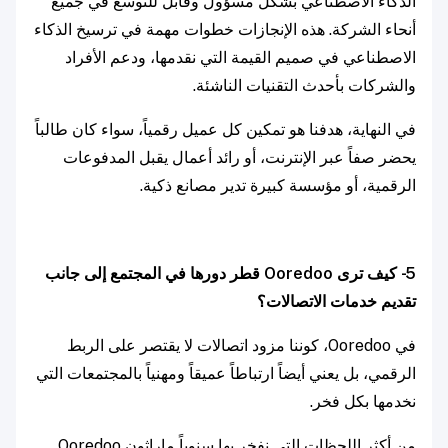
الذكاء الاصطناعي بشكل مسؤول وقابل للتوسع في جميع
أنحاء الشركة. هذه الإنجازات خطوات مهمة في ترسيخ الذكاء
الاصطناعي في صميم القيمة التي نقدمها، ودعم الأفراد
والشركات بأحدث التقنيات الناشئة.
في النهاية، هدفنا هو تمكين كل عميل رقمياً، سواء كان طالباً
يحضر صفاً عبر الإنترنت، أو رائد أعمال يقبل المدفوعات
الرقمية، أو مؤسسة كبيرة تدير مصانع ذكية.
5- كيف ترى Ooredoo قطر دورها في المجتمع إلى جانب
تقديم خدمات الاتصالات؟
في Ooredoo، كوننا مزود اتصالات لا يقتصر على الربط
الرقمي، بل يعني أيضاً ارتباطاً عميقاً ومهنياً بالمجتمعات التي
نخدمها بكل فخر.
من أكثر اللحظات التي نفخر بها سنوياً ماراثون Ooredoo