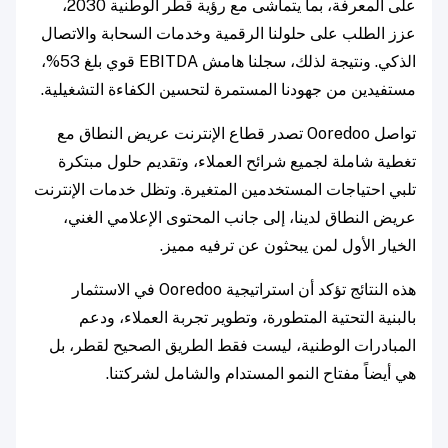
على المعرفة، بما يتماشى مع رؤية قطر الوطنية 2030،
عزز الطلب على حلولنا الرقمية وخدمات السحابة والاتصال
الذكي. ونتيجة لذلك، سجلنا هامش EBITDA قوي بلغ 53%،
مستفيدين من جهودنا المستمرة لتحسين الكفاءة التشغيلية.
تواصل Ooredoo تصدر قطاع الإنترنت عريض النطاق مع
تغطية شاملة لجميع شرائح العملاء، وتقديم حلول مبتكرة
تلبي احتياجات المستخدمين المتغيرة. وتظل خدمات الإنترنت
عريض النطاق لدينا، إلى جانب المحتوى الإعلامي الغني،
الخيار الأول لمن يبحثون عن ترفيه مميز.
هذه النتائج تؤكد أن استراتيجية Ooredoo في الاستثمار
بالبنية التحتية المتطورة، وتطوير تجربة العملاء، ودعم
المبادرات الوطنية، ليست فقط الطريق الصحيح لقطر، بل
هي أيضاً مفتاح النمو المستدام والشامل لشركتنا.