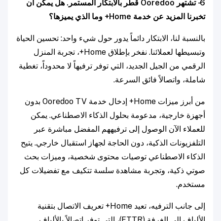
6- تشتهر Ooredoo قطر بالابتكار المستمر. هل يمكن أن
تخبرنا المزيد عن خدمة Home+ وما الذي يميزها؟
بالنسبة لنا، الابتكار دائماً يدور حول شيء واحد: تحسين الحياة
وتبسيطها لعملائنا. نفخر بإطلاق Home+، تجربة المنزل
الرقمي من الجيل الجديد، التي توفر ترفيهاً لا محدوداً، تغطية
شاملة، واتصالاً فائق السرعة.
من أبرز ميزات Home+ إدخال خدمة Ooredoo TV بدون
أجهزة خارجية، مدعومة بحلول الذكاء الاصطناعي. يمكن
للعملاء الآن الوصول إلى ترفيههم المفضل مباشرة عبر
التلفزيونات الذكية، دون الحاجة لجهاز استقبال خارجي. يتيح
الذكاء الاصطناعي توصيات محتوى شخصية، وميزات بحث
صوتي ذكية، وتجربة مشاهدة سلسة تتكيف مع تفضيلات كل
مستخدم.
إلى جانب الترفيه، تعيد Home+ تعريف الاتصال بتقنية
الألياف إلى الغرفة (FTTR)، التي توفر اتصالاً بالألياف