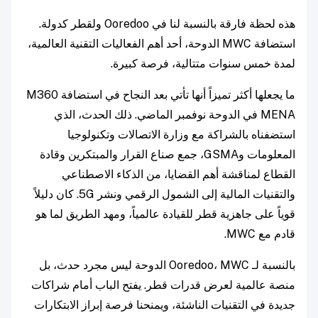
هذه لحظة فارقة بالنسبة لنا في Ooredoo ولقطر كدولة.
استضافة MWC الدوحة، أحد أهم الفعاليات التقنية العالمية،
لمدة خمس سنوات متتالية، فرصة كبيرة.
ما يجعلها أكثر تميزاً أنها تأتي بعد النجاح في استضافة M360
MENA في الدوحة نوفمبر الماضي. ذلك الحدث، الذي
استضفناه بالشراكة مع وزارة الاتصالات وتكنولوجيا
المعلومات وGSMA، جمع صناع القرار والمبتكرين وقادة
القطاع لمناقشة أهم القضايا، من الذكاء الاصطناعي
والتقنيات المالية إلى الشمول الرقمي ونشر 5G. كان دليلاً
قوياً على جاهزية قطر للقيادة عالمياً، ومهد الطريق لما هو
قادم مع MWC.
بالنسبة لـ Ooredoo، MWC الدوحة ليس مجرد حدث، بل
منصة عالمية لعرض قدرات قطر. يفتح الباب أمام شراكات
جديدة في التقنيات الناشئة، ويمنحنا فرصة إبراز الابتكارات