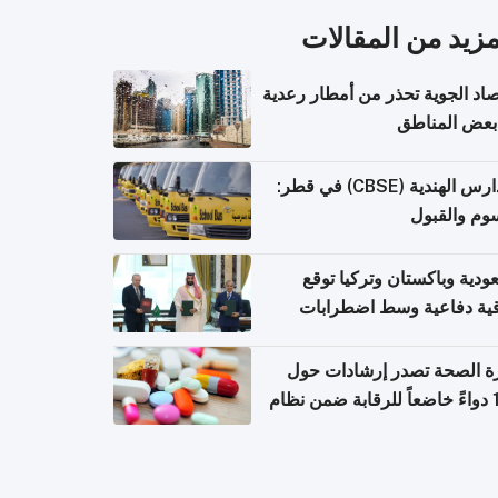
مزيد من المقالات
صاد الجوية تحذر من أمطار رعدية
بعض المناطق
المدارس الهندية (CBSE) في قطر:
وم والقبول
ودية وباكستان وتركيا توقع
قية دفاعية وسط اضطرابات
مية
ة الصحة تصدر إرشادات حول
140 دواءً خاضعاً للرقابة ضمن نظام
اريح الإلكترونية للسفر