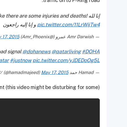
traffic on to F-Ring road.
ks like there are some injuries and deaths
pic.twitter.com/11LrWijTw4
و إنا إليه راجعون
— Amr Darwish عمرو (@Amr_Phoenix)
 17, 2015
oad signal
@dohanews
@qatarliving
#DOHA
atar
#justnow
pic.twitter.com/yJDEDoOg5L
— Hamad حمد ツ (@hamadmajeed)
May 17, 2015
t (this video might be disturbing for some)