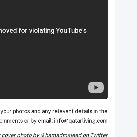
our photos and any relevant details in the
omments or by email: info@qatarliving.com
y cover photo by @hamadmajeed on Twitter