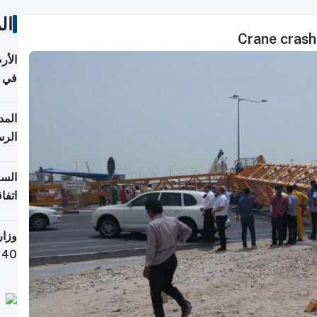
ال
Crane crash
الأر
في 
الرس
السع
اتفا
إقلي
وزار
التص