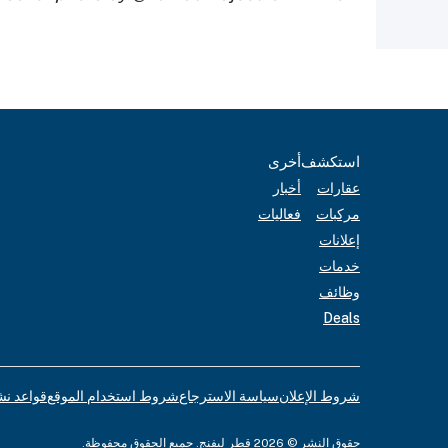
استكشف
أخرى
عقارات
أخبار
مركبات
فعاليات
إعلانات
خدمات
وظائف
Deals
شروط الإعلان
سياسة الاسترجاع
شروط استخدام الموقع
قواعد نش
حقوق النشر © 2026 قطر ليفنج. جميع الحقوق محفوظة.