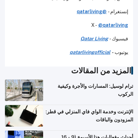
إنستغرام -
@qatarliving
X -
@qatarliving
فيسبوك -
Qatar Living
يوتيوب
-
qatarlivingofficial
المزيد من المقالات
ترام لوسيل: المسارات والأجرة وكيفية
الركوب
الإنترنت وخدمة الواي فاي المنزلي في قطر:
المزودون والباقات
أحداث وفعاليات هذا الأسبوع (9 - 16