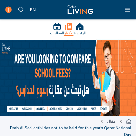
الرئيسية
الأخبار
الفعاليات
مقال
Darb Al Saai activities not to be held for this year’s Qatar National
Day