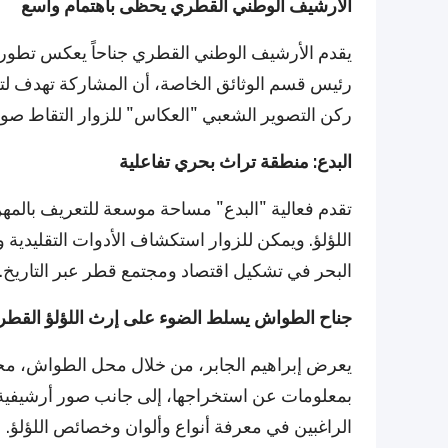
الأرشيف الوطني القطري يحظى باهتمام واسع
يقدم الأرشيف الوطني القطري جناحاً يعكس تطور 
رئيس قسم الوثائق الخاصة، أن المشاركة تهدف لتعز
ركن التصوير الشعبي "العكاس" للزوار التقاط صور 
البدع: منطقة تراث بحري تفاعلية
تقدم فعالية "البدع" مساحة موسعة للتعريف بالمهن
اللؤلؤ. ويمكن للزوار استكشاف الأدوات التقليدية و
البحر في تشكيل اقتصاد ومجتمع قطر عبر التاريخ.
جناح الطواش يسلط الضوء على إرث اللؤلؤ القط
يعرض إبراهيم الجابر، من خلال محل الطواش، مجم
بمعلومات عن استخراجها، إلى جانب صور أرشيفية ن
الراغبين في معرفة أنواع وألوان وخصائص اللؤلؤ.