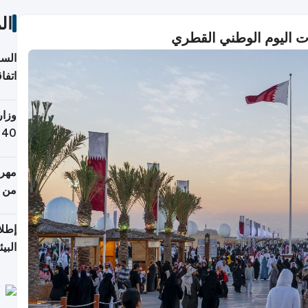
ال
ت اليوم الوطني القطري
السع
اتفا
إقلي
وزار
التص
مهرج
من 148,000 زائر
إطلا
البيئ