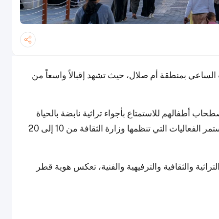
لساعي بمنطقة أم صلال، حيث تشهد إقبالاً واسعاً من
حاب أطفالهم للاستمتاع بأجواء تراثية نابضة بالحياة
تحت شعار هذا العام: "بكم تعلو ومنكم تنتظر". وتستمر الفعاليات التي تنظمها وزارة الثقافة من 10 إلى 20
ثية والثقافية والترفيهية والفنية، تعكس هوية قطر