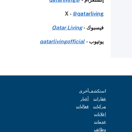
X -
@qatarliving
فيسبوك -
Qatar Living
يوتيوب
-
qatarlivingofficial
استكشف
أخرى
عقارات
أخبار
مركبات
فعاليات
إعلانات
خدمات
وظائف