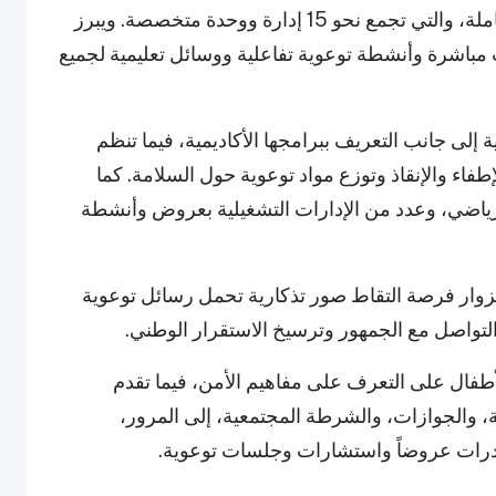
تشارك وزارة الداخلية من خلال "قرية الأمن" الشاملة، والتي تجمع نحو 15 إدارة ووحدة متخصصة. ويبرز
ت مباشرة وأنشطة توعوية تفاعلية ووسائل تعليمية لجميع
لى جانب التعريف ببرامجها الأكاديمية، فيما تنظم
إطفاء والإنقاذ وتوزع مواد توعوية حول السلامة. كما
رياضي، وعدد من الإدارات التشغيلية بعروض وأنشطة
لزوار فرصة التقاط صور تذكارية تحمل رسائل توعوية
تواصل مع الجمهور وترسيخ الاستقرار الوطني.
لأطفال على التعرف على مفاهيم الأمن، فيما تقدم
، والجوازات، والشرطة المجتمعية، إلى المرور،
درات عروضاً واستشارات وجلسات توعوية.