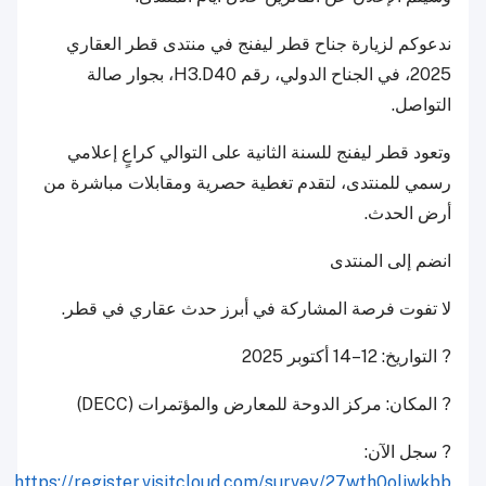
ندعوكم لزيارة جناح قطر ليفنج في منتدى قطر العقاري
2025، في الجناح الدولي، رقم H3.D40، بجوار صالة
التواصل.
وتعود قطر ليفنج للسنة الثانية على التوالي كراعٍ إعلامي
رسمي للمنتدى، لتقدم تغطية حصرية ومقابلات مباشرة من
أرض الحدث.
انضم إلى المنتدى
لا تفوت فرصة المشاركة في أبرز حدث عقاري في قطر.
? التواريخ: 12–14 أكتوبر 2025
? المكان: مركز الدوحة للمعارض والمؤتمرات (DECC)
? سجل الآن:
https://register.visitcloud.com/survey/27wth0oljwkbb