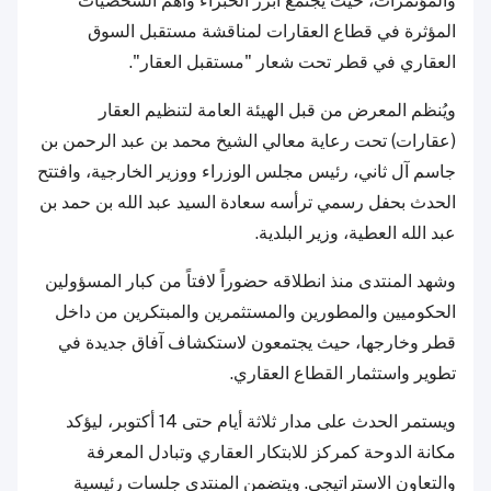
والمؤتمرات، حيث يجتمع أبرز الخبراء وأهم الشخصيات
المؤثرة في قطاع العقارات لمناقشة مستقبل السوق
العقاري في قطر تحت شعار "مستقبل العقار".
ويُنظم المعرض من قبل الهيئة العامة لتنظيم العقار
(عقارات) تحت رعاية معالي الشيخ محمد بن عبد الرحمن بن
جاسم آل ثاني، رئيس مجلس الوزراء ووزير الخارجية، وافتتح
الحدث بحفل رسمي ترأسه سعادة السيد عبد الله بن حمد بن
عبد الله العطية، وزير البلدية.
وشهد المنتدى منذ انطلاقه حضوراً لافتاً من كبار المسؤولين
الحكوميين والمطورين والمستثمرين والمبتكرين من داخل
قطر وخارجها، حيث يجتمعون لاستكشاف آفاق جديدة في
تطوير واستثمار القطاع العقاري.
ويستمر الحدث على مدار ثلاثة أيام حتى 14 أكتوبر، ليؤكد
مكانة الدوحة كمركز للابتكار العقاري وتبادل المعرفة
والتعاون الاستراتيجي. ويتضمن المنتدى جلسات رئيسية