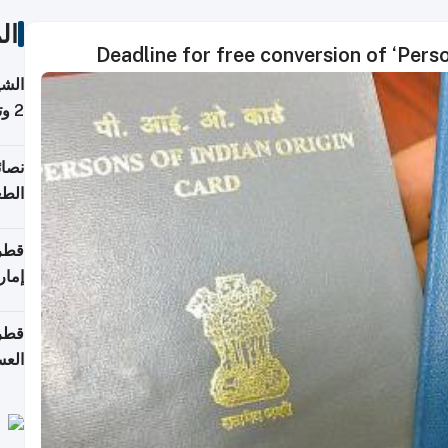
ال
Deadline for free conversion of ‘Perso
الشي
2 وتصل إلى 11 قمة فوق 8,000 متر
نصائ
الطع
والت
قطر 
إمار
قطر 
العس