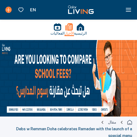
الرئيسية
الأخبار
الفعاليات
مقال
Debs w Remman Doha celebrates Ramadan with the launch of a
special menu