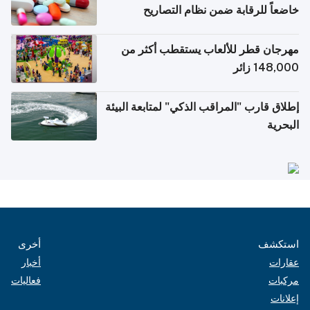
خاضعاً للرقابة ضمن نظام التصاريح
الإلكترونية للسفر
مهرجان قطر للألعاب يستقطب أكثر من
148,000 زائر
إطلاق قارب "المراقب الذكي" لمتابعة البيئة
البحرية
استكشف
أخرى
عقارات
أخبار
مركبات
فعاليات
إعلانات