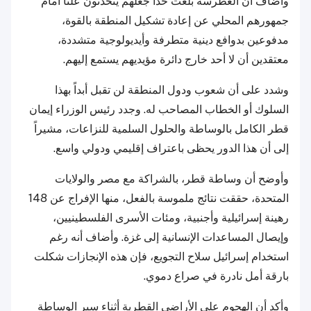
وأضاف أن الغطرسة بلغت حداً جعلهم يتحدثون علناً أمام
جمهورهم المحلي عن إعادة تشكيل المنطقة بالقوة،
مدفوعين بدوافع دينية متطرفة وأيديولوجية متشددة،
معتقدين أن لا أحد خارج دائرة مؤيديهم يستمع إليهم.
وشدد على أن شعوب ودول المنطقة لن تقبل أبداً بهذا
السلوك أو الخطاب المصاحب له. وجدد رئيس الوزراء إيمان
قطر الكامل بالوساطة والحلول السلمية للنزاعات، مشيراً
إلى أن هذا الدور يحظى باعتراف إقليمي ودولي واسع.
وأوضح أن وساطة قطر، بالشراكة مع مصر والولايات
المتحدة، حققت نتائج ملموسة بالفعل، منها الإفراج عن 148
رهينة إسرائيلية وأجنبية، ومئات الأسرى الفلسطينيين،
وإيصال المساعدات الإنسانية إلى غزة. وأضاف أنه رغم
استخدام إسرائيل سلاح التجويع، فإن هذه الإنجازات شكلت
بارقة أمل نادرة في صراع دموي.
وأكد أن الهجوم على الأراضي القطرية أثناء سير الوساطة