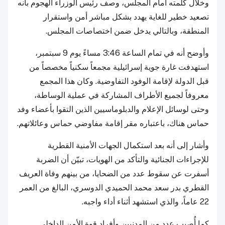
وخلال كلمته أمام المجلس، وصف رئيس الوزراء الهجوم بأنه
تصعيد خطير للغاية يهدد بشكل مباشر أمن واستقرار
المنطقة، وبالتالي يدخل ضمن اختصاصات المجلس.
وأوضح أنه في تمام الساعة 3:46 مساءً يوم 9 سبتمبر،
استهدفت غارة جوية إسرائيلية مجمعاً سكنياً مخصصاً من
قبل الدولة لإقامة الوفود التفاوضية. وكان هذا المجمع
معروفاً لجميع الأطراف المشاركة في عملية الوساطة،
وحتى لوسائل الإعلام والدبلوماسيين الذين التقوا بأعضاء وفد
حماس هناك، باعتباره مقر إقامة مفاوضي حماس وعائلاتهم.
وأشار إلى أنه بعد استكمال الجهات الأمنية القطرية
للإجراءات الجنائية والتأكد من الهويات، تبيّن أن الضربة
أسفرت عن سقوط عدد من الضحايا، من بينهم وفاة العريف
القطري بدر سعد محمد الحميدي الدوسري، البالغ من العمر
22 عاماً، والذي استشهد أثناء أداء واجبه.
كما أُصيب عدد من المدنيين وأفراد قوة الأمن الداخلي