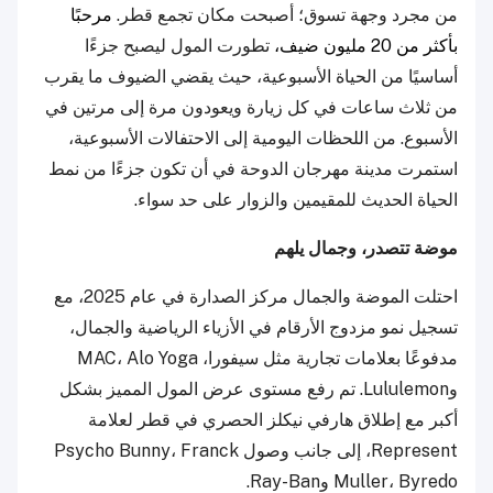
من مجرد وجهة تسوق؛ أصبحت مكان تجمع قطر.
مرحبًا
بأكثر من 20 مليون ضيف،
تطورت المول ليصبح جزءًا
أساسيًا من الحياة الأسبوعية، حيث يقضي الضيوف ما يقرب
من ثلاث ساعات في كل زيارة ويعودون مرة إلى مرتين في
الأسبوع. من اللحظات اليومية إلى الاحتفالات الأسبوعية،
استمرت مدينة مهرجان الدوحة في أن تكون جزءًا من نمط
الحياة الحديث للمقيمين والزوار على حد سواء.
موضة تتصدر، وجمال يلهم
احتلت الموضة والجمال مركز الصدارة في عام 2025، مع
تسجيل نمو مزدوج الأرقام في الأزياء الرياضية والجمال،
مدفوعًا بعلامات تجارية مثل سيفورا، MAC، Alo Yoga
وLululemon. تم رفع مستوى عرض المول المميز بشكل
أكبر مع إطلاق هارفي نيكلز الحصري في قطر لعلامة
Represent، إلى جانب وصول Psycho Bunny، Franck
Muller، Byredo وRay-Ban.