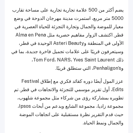
يضم أكثر من 500 علامة تجارية تجارية
على مساحة تقارب
5000 متر مربع، استمرت مدينة مهرجان الدوحة في وضع
معيار للموضة والجمال وتجارة التجزئة للحياة العصرية في
قطر. اكتشف الزوار مفاهيم حصرية مثل Alma en Pena
الأولى في المنطقة وAsteri Beauty الوحيدة في قطر،
وسيتعرفون قريبًا على علامات تجميل فاخرة جديدة، بما في
ذلك Tom Ford، NARS، Yves Saint Laurent،
وPenhaligon’s، التي ستطلق قريبًا.
عزز المول أيضًا دوره كقائد فكري مع إطلاق Festival
Edits، أول تقرير موسمي للتجزئة والاتجاهات في قطر. تم
تطويره بمشاركة رؤى من شركاء مثل مجموعة شلهوب،
مجموعة زاديا، مجموعة الشايع وبدعم من أبحاث Ipsos،
حيث قدم التقرير نظرة مستقبلية على اتجاهات الموضة
والجمال ونمط الحياة.