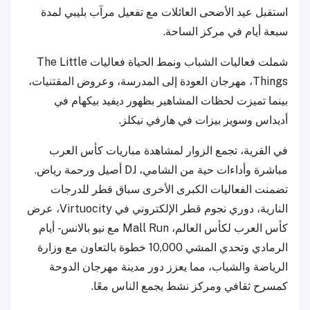
استقبل عيد الأضحى العائلات مع تفعيل مرآب بليبي لمدة
سبعة أيام في مركز الساحة.
شملت فعاليات الشباب ونمط الحياة فعاليات The Little
Things، مهرجان العودة إلى المدرسة، وعروض المقتنيات،
بينما تميزت لحظات المشاهير بظهور ديفيد بيكهام في
أديداس وسويز بيزات في هارفي نيكلز.
في القرية، تجمع الزوار لمشاهدة مباريات كأس العرب
مباشرة وأداءات حية من الشامي، DJ أصيل ورحمة رياض.
تضمنت الفعاليات الكبرى الأخرى سباق قطر للدرجات
النارية، دوري نجوم قطر الإلكتروني في Virtuocity، عرض
كأس العرب لكأس العالم، Mall Run مع نيو بالانس - أيام
الرمادي وتحدي المشي 10,000 خطوة بالتعاون مع وزارة
الرياضة والشباب، مما يعزز دور مدينة مهرجان الدوحة
كمسرح ثقافي ومركز نشط يجمع الناس معًا.