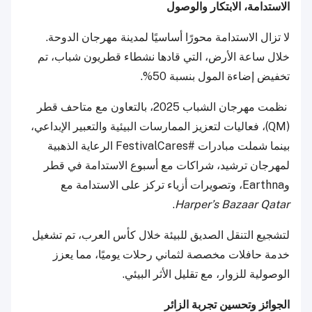
الاستدامة، الابتكار والوصول
لا تزال الاستدامة محورًا أساسيًا لمدينة مهرجان الدوحة.
خلال ساعة الأرض، التي قادها نشطاء قطريون شباب، تم
تخفيض إضاءة المول بنسبة 50%.
نظمت مهرجان الشباب 2025، بالتعاون مع متاحف قطر
(QM)، فعاليات لتعزيز الممارسات البيئية والتعبير الإبداعي،
بينما شملت مبادرات #FestivalCares الرعاية الذهبية
لمهرجان ترشيد، شراكات مع أسبوع الاستدامة في قطر
وEarthna، وتصويرات أزياء تركز على الاستدامة مع
.
Harper’s Bazaar Qatar
لتشجيع التنقل الصديق للبيئة خلال كأس العرب، تم تشغيل
خدمة حافلات مخصصة لثماني رحلات يوميًا، مما يعزز
الوصولية للزوار، مع تقليل الأثر البيئي.
الجوائز وتحسين تجربة الزائر