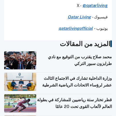
X -
@qatarliving
فيسبوك -
Qatar Living
يوتيوب
-
qatarlivingofficial
المزيد من المقالات
محمد صلاح يقترب من التوقيع مع نادي
طرابزون سبور التركي
وزارة الداخلية تشارك في الاجتماع الثالث
عشر لرؤساء الاتحادات الرياضية الشرطية
بدول مجلس التعاون
قطر تختار ستة رياضيين للمشاركة في بطولة
العالم لألعاب القوى تحت 20 عامًا