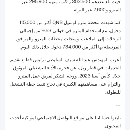
حيث بلغ عددهم 303,500 راكب، منهم 295,900 عبر
المترو و7,600 عبر الترام.
كما شهدت محطة مترو لوسيل QNB أكثر من 115,000
دخول، مع استخدام المترو في حوالي 53% من إجمالي
الرحلات إلى الملاعب. وسجلت محطات المترو والمرافق
المرتبطة بها أكثر من 734,000 دخول خلال ذلك اليوم.
أعرب المهندس عبد الله سيف السليطي، رئيس قطاع تقديم
الخدمات في قطر ريل، عن فخره بالأداء التشغيلي الموثوق
خلال كأس آسيا 2023، ووجه الشكر لفريق عمل المترو
والترام على مساهمتهم الكبيرة في نجاح تنفيذ خطة التشغيل
للبطولة.
---
تابعوا حساباتنا على مواقع التواصل الاجتماعي لمواكبة أحدث
المحتوى.