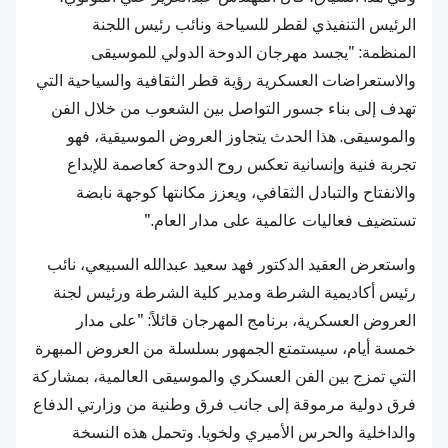
الرئيس التنفيذي لقطر للسياحة ونائب رئيس اللجنة
المنظمة: "يجسد مهرجان الدوحة الدولي للموسيقى
والاستعراضات العسكرية رؤية قطر الثقافية والسياحية التي
تهدف إلى بناء جسور التواصل بين الشعوب من خلال الفن
والموسيقى. هذا الحدث يتجاوز العروض الموسيقية، فهو
تجربة فنية وإنسانية تعكس روح الدوحة كعاصمة للإبداع
والانفتاح والتبادل الثقافي، ويعزز مكانتها كوجهة نابضة
تستضيف فعاليات عالمية على مدار العام."
واستعرض العقيد الدكتور فهد سعيد عبدالله السبيعي، نائب
رئيس أكاديمية الشرطة ومدير كلية الشرطة ورئيس لجنة
العروض العسكرية، برنامج المهرجان قائلاً: "على مدار
خمسة أيام، سيستمتع الجمهور بسلسلة من العروض المبهرة
التي تمزج بين الفن العسكري والموسيقى العالمية، بمشاركة
فرق دولية مرموقة إلى جانب فرق وطنية من وزارتي الدفاع
والداخلية والحرس الأميري ولخويا. وتحمل هذه النسخة