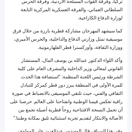
تركيا، وفرقة القوات المسلحة الأردنية، وفرقة الحرس
السلطاني العماني، والفرقة العسكرية المركزية التابعة
لوزارة الدفاع الكازاخية.
كما سيشهد المهرجان مشاركة قطرية بارزة من خلال فرق
موسيقية تمثل وزارتي الدفاع والداخلية، والحرس الأميري،
ووزارة الثقافة، وأوركسترا قطر الفلهارمونية.
وأكد اللواء الدكتور عبدالله بن يوسف المال، المستشار
القانوني لمعالي وزير الداخلية والمشرف العام على كلية
الشرطة ورئيس اللجنة المنظمة: "استضافة هذا الحدث
للمرة الأولى في المنطقة يبرز دور قطر كمركز للتبادل
الثقافي والفني، حيث تلتقي الموسيقى بالانضباط في صورة
راقية تعكس قيمنا الوطنية وانفتاحنا على العالم. حرصنا على
أن تحمل النسخة الافتتاحية روحاً قطرية أصيلة تجمع بين
الأصالة والابتكار لتقديم تجربة استثنائية تليق بمكانة وطننا."
وفي هذا السياق، قال المهندس عبدالعزيز علي المولوي،