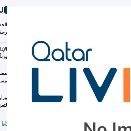
ال
الخط
رحلا
اعتبارا
يوما
فترة
مصاد
مسا
وزار
لتعز