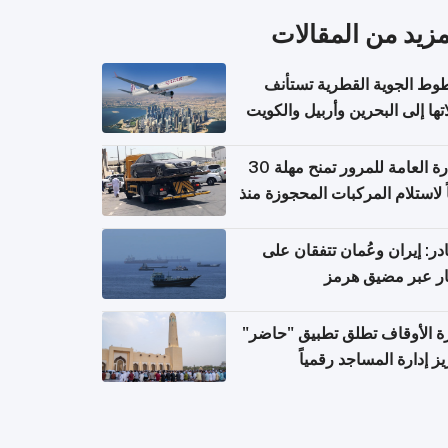
مزيد من المقالات
وط الجوية القطرية تستأنف
تها إلى البحرين وأربيل والكويت
ً من 8 أغسطس
الإدارة العامة للمرور تمنح مهلة 30
ً لاستلام المركبات المحجوزة منذ
 طويلة
ر: إيران وعُمان تتفقان على
ر عبر مضيق هرمز
ة الأوقاف تطلق تطبيق "حاضر"
يز إدارة المساجد رقمياً