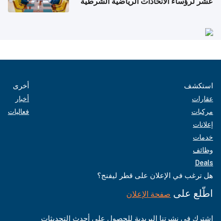
عشر لرؤساء الاتحادات الرياضية الشرطية
بدول مجلس التعاون
استكشف
أخرى
عقارات
أخبار
مركبات
فعاليات
إعلانات
خدمات
وظائف
Deals
هل ترغب في الإعلان على قطر ليفنج؟
اطّلع على
صفحة الإعلان
اشترك في نشرتنا البريدية للحصول على أحدث التحديثات