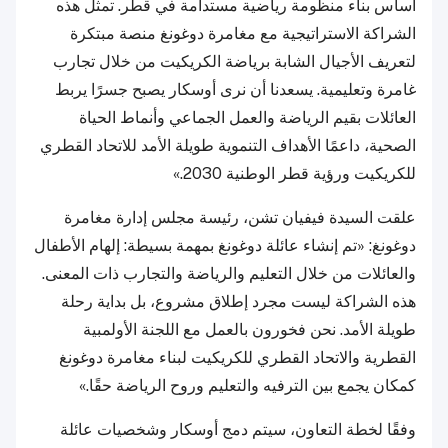
أساس بناء منظومة رياضية مستدامة في قطر. تمثل هذه
الشراكة الاستراتيجية مع مغامرة دوغونغ منصة مبتكرة
لتعريف الأجيال الشابة برياضة الكريكيت من خلال تجارب
غامرة وتعليمية. يسعدنا أن نرى أوسكار يصبح جسرًا يربط
العائلات بقيم الرياضة والعمل الجماعي وأنماط الحياة
الصحية، داعمًا الأهداف التنموية طويلة الأمد للاتحاد القطري
للكريكيت ورؤية قطر الوطنية 2030.»
علقت السيدة فيفيان تشن، رئيسة مجلس إدارة مغامرة
دوغونغ: «تم إنشاء عائلة دوغونغ بمهمة بسيطة: إلهام الأطفال
والعائلات من خلال التعليم والرياضة والتجارب ذات المعنى.
هذه الشراكة ليست مجرد إطلاق مشروع، بل بداية رحلة
طويلة الأمد. نحن فخورون بالعمل مع اللجنة الأولمبية
القطرية والاتحاد القطري للكريكيت لبناء مغامرة دوغونغ
كمكان يجمع بين الترفيه والتعليم وروح الرياضة حقًا.»
وفقًا لخطة التعاون، سيتم دمج أوسكار وشخصيات عائلة