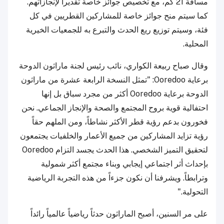
مسافة 21 كم، مع تخصيص جوائز خاصة تقديراً لإنجازاتهم.
كما سيتم منح جوائز خاصة للمشاركين القطريين في كل
فئة، وسيتم توزيع ريع الحدث والتبرع به للجمعيات الخيرية
المحلية.
وقال صباح ربيعة الكواري، نائب رئيس لجنة ماراثون الدوحة
برعاية Ooredoo: "تمثل النسخة الرابعة عشرة من ماراثون
الدوحة برعاية Ooredoo أكثر من مجرد سباق بل إنها
احتفالية قوية بروح المجتمع والصحة والإنجاز الجماعي. نحن
فخورون بدعم رؤية قطر الأكثر نشاطاً، ومن الملهم حقاً
رؤية تزايد المشاركين من جميع الأعمار والخلفيات يجتمعون
لتحقيق التميز الشخصي. هذا الحدث يجسد التزام Ooredoo
بإحداث أثر اجتماعي إيجابي وبناء مجتمع أكثر شمولية
وترابطاً. ويشرفنا أن نكون جزءاً من هذه التجربة الرياضية
التحولية."
على مر السنين، أصبح الماراثون حدثاً رياضياً عالمياً رائداً