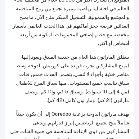
العالم في احتفالية رياضية مميزة تجمع بين روح المنافسة
والمجتمع والشمولية. التسجيل المبكر متاح الآن، ما يمنح
العدائين فرصة حجز أماكنهم في هذا الحدث العالمي بأسعار
مخفضة مع خصم إضافي للمجموعات المكونة من أربعة
أشخاص أو أكثر.
ينطلق الماراثون هذا العام من حديقة الفندق ويعود إليها،
ليمنح المشاركين تجربة فريدة على كورنيش الدوحة وسط
مناظر خلابة وأجواء لا تُنسى. يتضمن الحدث خمس فئات
سباق تناسب جميع المستويات، منها سباق المرح للأطفال
(من 4 إلى 10 سنوات)، وسباق 5 كم، و10 كم، ونصف
ماراثون (21 كم)، وماراثون كامل (42 كم).
يهدف ماراثون الدوحة برعاية Ooredoo إلى أن يكون حدثاً
شاملاً يتيح لجميع الرياضيين إبراز قدراتهم. ويدعى
المشاركون من ذوي الإعاقة للمنافسة في جميع الفئات حتى