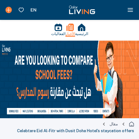
الرئيسية
الأخبار
الفعاليات
مقال
Celebtare Eid Al-Fitr with Dusit Doha Hotel's staycation offers