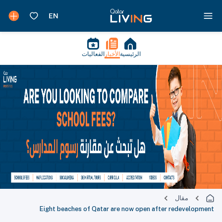
الرئيسية
الأخبار
الفعاليات
مقال
Eight beaches of Qatar are now open after redevelopment