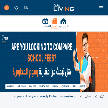
الرئيسية
الأخبار
الفعاليات
مقال
Enjoy a dusty and windy Doha this weekend