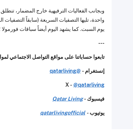
وبجانب الفعاليات الترفيهية خارج المضمار، تنطلق
واحدة، تليها التصفيات السريعة (سابقاً التصفيات 
يوم السبت. كما يشهد اليوم أيضاً سباقات فورمولا 2 وسباق دعم سيتم الإعلان عنه قريباً.
---
تابعوا حساباتنا على مواقع التواصل الاجتماعي لمو
إنستغرام -
@qatarliving
X -
@qatarliving
فيسبوك -
Qatar Living
يوتيوب
-
qatarlivingofficial