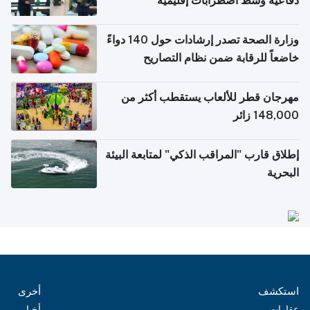
دفاعية وسط اضطرابات إقليمية
وزارة الصحة تصدر إرشادات حول 140 دواءً
خاضعاً للرقابة ضمن نظام التصاريح
الإلكترونية للسفر
مهرجان قطر للألعاب يستقطب أكثر من
148,000 زائر
إطلاق قارب "المراقب الذكي" لمتابعة البيئة
البحرية
استكشف
أخرى
عقارات
أخبار