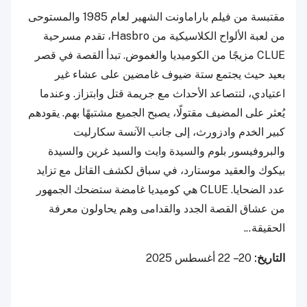
مقتبسة من فيلم باراماونت الشهير لعام 1985 والمستوحى
من لعبة الألواح الكلاسيكية من Hasbro، تقدم مسرحية
CLUE مزيجًا من الكوميديا والغموض. تبدأ القصة في قصر
بعيد حيث يجتمع ستة ضيوف غامضين على عشاء غير
اعتيادي، لتتصاعد الأحداث مع جريمة قتل وابتزاز. وعندما
يُعثر على المضيف مقتولًا، يصبح الجميع مشتبهًا بهم. يقودهم
كبير الخدم وادزورث، إلى جانب الآنسة سكارليت
والبروفيسور بلوم والسيدة وايت والسيد غرين والسيدة
بيكوك والعقيد موستارد، في سباق لكشف القاتل مع تزايد
عدد الضحايا. CLUE هي كوميديا غامضة ستضحك الجمهور
من عشاق القصة الجدد والقدامى وهم يحاولون معرفة
الحقيقة...
التاريخ:
20 – 22 أغسطس 2025