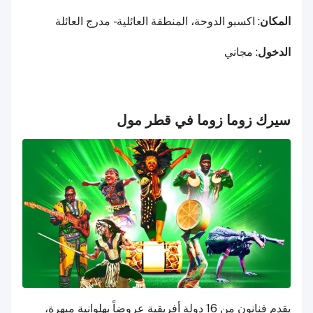
المكان
: اكسبو الدوحة، المنطقة العائلية - مدرج العائلة
الدخول
: مجاني
سيرك زوما زوما في قطر مول
يقدم فنانون من 16 دولة أفريقية عروضاً بهلوانية مبهرة،