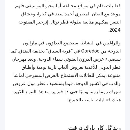
فعاليات تقام في مواقع مختلفة. أما محبو الموسيقى فلهم
موعد مع الفنان المصري أحمد سعد في كتارا، وعشاق
التنس يمكنهم متابعة بطولة قطر توتال إنرجيز المفتوحة
2024.
وللراغبين في النشاط، سيجتمع العداؤون في ماراثون
الدوحة من Ooredoo في "قرية السباق" بحديقة الفندق. كما
سيضيء عرض الدرون الضوئي سماء الدوحة، ويعد مهرجان
قطر الدولي للأغذية بعروض ألعاب نارية يومية وأطباق
متنوعة. يمكن للعائلات الاستمتاع بالعرض المسرحي لماشا
والدب في اكسبو الدوحة، فيما يستضيف قطر مول عروض
سيرك زوما زوما يوميًا حتى 17 فبراير. مع هذا التنوع الكبير،
هناك فعاليات تناسب الجميع!
ريد بُل كار بارك درِفت