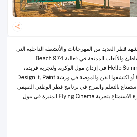
هد قطر العديد من المهرجانات والأنشطة الداخلية التي
تضمن لكم أوقاتاً مليئة بالمرح! استمتعوا بأجواء الشاطئ والألعاب الممتعة في فعالية 974 Beach
Summer Fun، أو انطلقوا في عالم الإبداع مع Hello Summer في إزدان مول الوكرة. ولتجربة فريدة،
شاركوا في Geekdom Boardgame Bootcamp أو اكتشفوا الفن والموضة في ورشة Design it, Paint
مكنهم الاستمتاع بالتعلم والمرح في برنامج قطر الوطني الصيفي
في مكتبة قطر الوطنية، بينما يمكن لعشاق المغامرة الاستمتاع بتجربة Flying Cinema المثيرة في مول