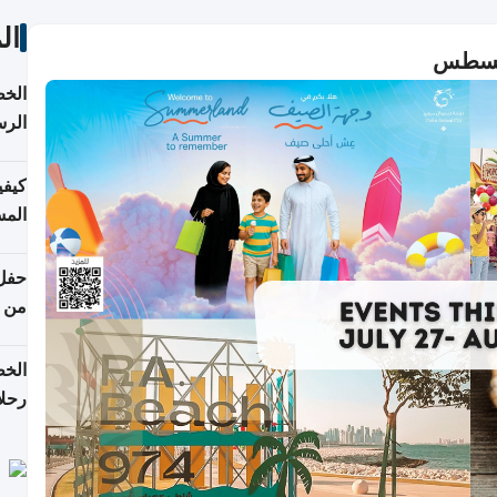
ال
الخط
الرس
كيفي
المس
من ن
الخط
رحلا