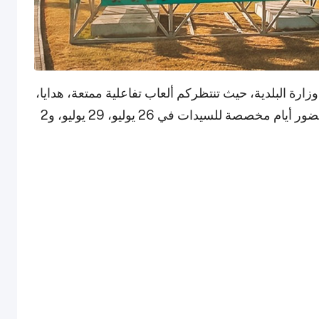
ء الشاطئ في 974 Beach، بتنظيم وزارة البلدية، حيث تنتظركم ألعاب تفاعلية ممتعة، هدايا،
عصائر منعشة، أجواء شاطئية وأكثر! كما يمكنكم حضور أيام مخصصة للسيدات في 26 يوليو، 29 يوليو، و2