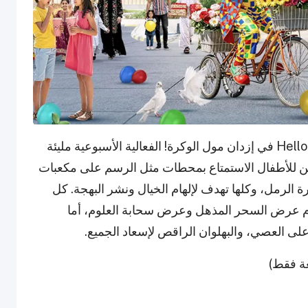
انطلقوا في عالم من المرح والإبداع مع Hello Summer في إزدان مول الوكرة! الفعالية الأسبوعية مليئة
 يمكن للأطفال الاستمتاع بمحطات مثل الرسم على مكعبات
 الرمل، وكلها تهدف لإلهام الخيال ونشر البهجة. كل
تقدم عرض السحر المذهل وعرض سحابة العلوم، أما
ى العصي، والبهلوان الراقص لإسعاد الجميع.