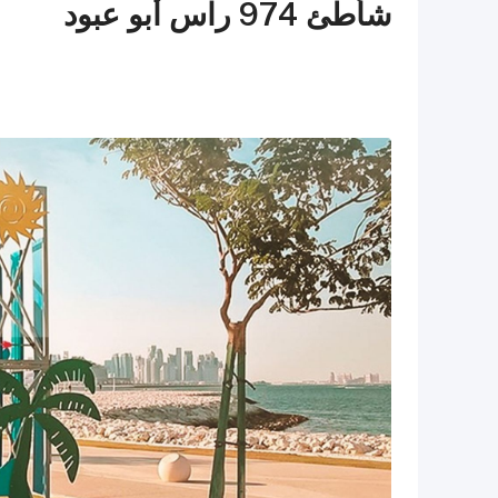
شأطئ 974 راس أبو عبود