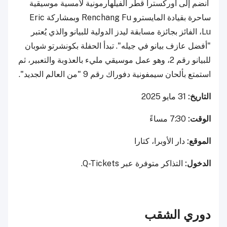
انضم إلى أوركسترا قطر الفيلهارمونية لأمسية موسيقية
ساحرة بقيادة المايسترو Renchang Fu وبمشاركة Eric
Lu، الفائز بجائزة مسابقة ليدز الدولية للبيانو والذي يُعتبر
"أفضل عازف بيانو في جيله". تبدأ الحفلة بكونشرتو شوبان
للبيانو رقم 2، وهو عمل موسيقي مليء بالعذوبة والتعبير، ثم
استمتع بألحان سيمفونية دفوراك رقم 9 "من العالم الجديد".
التاريخ:
31 مايو 2025
الوقت:
7:30 مساءً
الموقع:
دار الأوبرا، كتارا
الدخول:
التذاكر متوفرة عبر Q-Tickets.
دوري الشقب