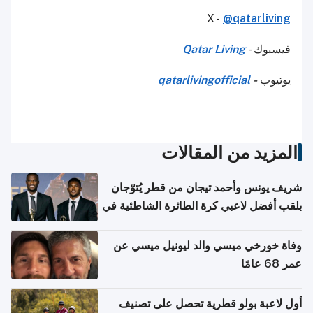
X -
@qatarliving
فيسبوك -
Qatar Living
يوتيوب
-
qatarlivingofficial
المزيد من المقالات
شريف يونس وأحمد تيجان من قطر يُتوّجان
بلقب أفضل لاعبي كرة الطائرة الشاطئية في
آسيا
وفاة خورخي ميسي والد ليونيل ميسي عن
عمر 68 عامًا
أول لاعبة بولو قطرية تحصل على تصنيف