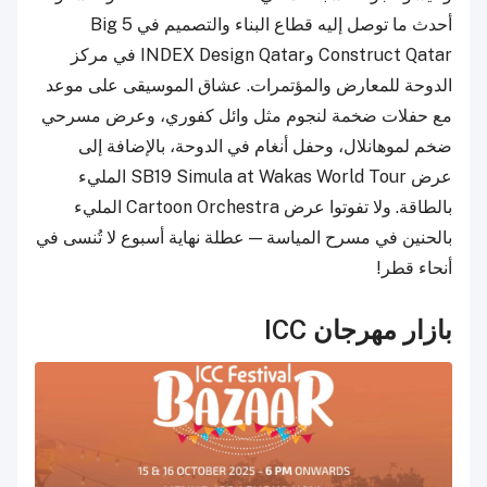
أحدث ما توصل إليه قطاع البناء والتصميم في Big 5
Construct Qatar وINDEX Design Qatar في مركز
الدوحة للمعارض والمؤتمرات. عشاق الموسيقى على موعد
مع حفلات ضخمة لنجوم مثل وائل كفوري، وعرض مسرحي
ضخم لموهانلال، وحفل أنغام في الدوحة، بالإضافة إلى
عرض SB19 Simula at Wakas World Tour المليء
بالطاقة. ولا تفوتوا عرض Cartoon Orchestra المليء
بالحنين في مسرح المياسة — عطلة نهاية أسبوع لا تُنسى في
أنحاء قطر!
بازار مهرجان ICC