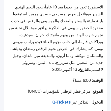
الأسطورة تعود من جديد! بعد 19 عاماً، يعود النجم الهندي
الشهير موهانلال بعرض مسرحي حصري ومميز. استمتعوا
بليلة مليئة بالسحر والضحك والموسيقى والرقص في حدث
محدود الحضور سيبقى في الذاكرة. يرافق موهانلال نخبة من
نجوم جنوب الهند، من بينهم مانوج ك. جايان، سيدهيك،
وبراكاش فارما، إلى جانب نجوم الغناء فيدو براتاب وريمي
تومي. كما يشارك في العرض نجوم الرقص رمضان وديلشا،
والممثلتان موكشا وباما أرون، والمذيعة ميرا ناندان، وجيل
جديد من المغنين مثل سريراج، ناندا، ليبين، وسروثي
لاكشمي.
التاريخ:
16 أكتوبر 2025
الوقت:
8:00 مساءً
الموقع:
مركز قطر الوطني للمؤتمرات (QNCC)
الدخول:
التذاكر عبر
Q-Tickets