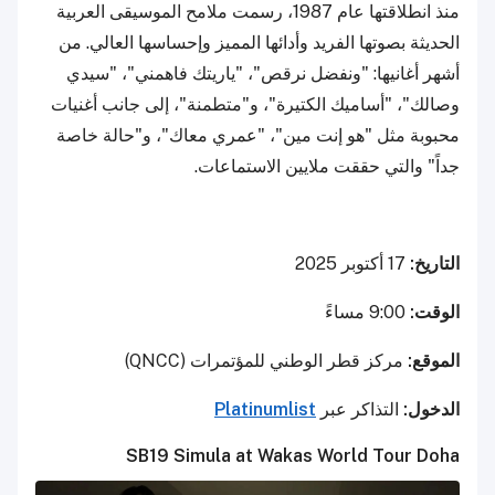
منذ انطلاقتها عام 1987، رسمت ملامح الموسيقى العربية
الحديثة بصوتها الفريد وأدائها المميز وإحساسها العالي. من
أشهر أغانيها: "ونفضل نرقص"، "ياريتك فاهمني"، "سيدي
وصالك"، "أساميك الكتيرة"، و"متطمنة"، إلى جانب أغنيات
محبوبة مثل "هو إنت مين"، "عمري معاك"، و"حالة خاصة
جداً" والتي حققت ملايين الاستماعات.
التاريخ:
17 أكتوبر 2025
الوقت:
9:00 مساءً
الموقع:
مركز قطر الوطني للمؤتمرات (QNCC)
الدخول:
التذاكر عبر
Platinumlist
SB19 Simula at Wakas World Tour Doha