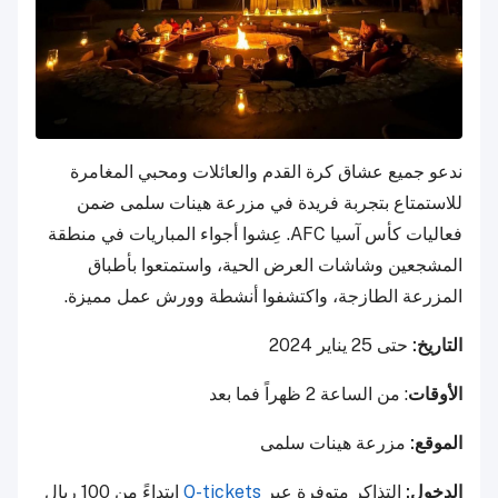
ندعو جميع عشاق كرة القدم والعائلات ومحبي المغامرة
للاستمتاع بتجربة فريدة في مزرعة هينات سلمى ضمن
فعاليات كأس آسيا AFC. عِشوا أجواء المباريات في منطقة
المشجعين وشاشات العرض الحية، واستمتعوا بأطباق
المزرعة الطازجة، واكتشفوا أنشطة وورش عمل مميزة.
التاريخ:
حتى 25 يناير 2024
الأوقات
: من الساعة 2 ظهراً فما بعد
الموقع:
مزرعة هينات سلمى
الدخول:
التذاكر متوفرة عبر
Q-tickets
ابتداءً من 100 ريال