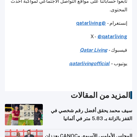
تابعوا حساباتنا على مواقع التواصل الاجتماعي لمواكبة أحدث
المحتوى.
إنستغرام -
@qatarliving
X -
@qatarliving
فيسبوك -
Qatar Living
يوتيوب
-
qatarlivingofficial
المزيد من المقالات
سيف محمد يحقق أفضل رقم شخصي في
القفز بالزانة بـ 5.83 متر في ألمانيا
المجلس الأولمبي الآسيوي وCANOC يعززان