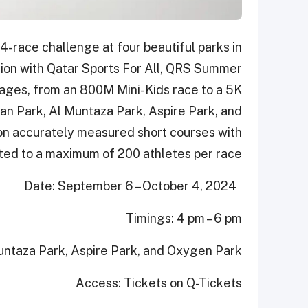
4-race challenge at four beautiful parks in
tion with Qatar Sports For All, QRS Summer
l ages, from an 800M Mini-Kids race to a 5K
aan Park, Al Muntaza Park, ​Aspire Park, and
on accurately measured short courses with
imited to a maximum of 200 athletes per race.
Date: September 6 – October 4, 2024
Timings: 4 pm – 6 pm
Muntaza Park, Aspire Park, and Oxygen Park
Access: Tickets on Q-Tickets