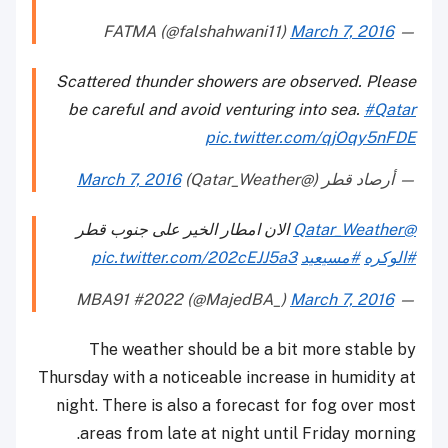
March 7, 2016
— FATMA (@falshahwani11)
Scattered thunder showers are observed. Please
be careful and avoid venturing into sea.
#Qatar
pic.twitter.com/qjOqy5nFDE
— أرصاد قطر (@Qatar_Weather)
March 7, 2016
@Qatar_Weather
الان امطار الخير على جنوب قطر
#الوكره
#مسيعيد
pic.twitter.com/202cEJJ5a3
March 7, 2016
— MBA91 #2022 (@MajedBA_)
The weather should be a bit more stable by
Thursday with a noticeable increase in humidity at
night. There is also a forecast for fog over most
areas from late at night until Friday morning.