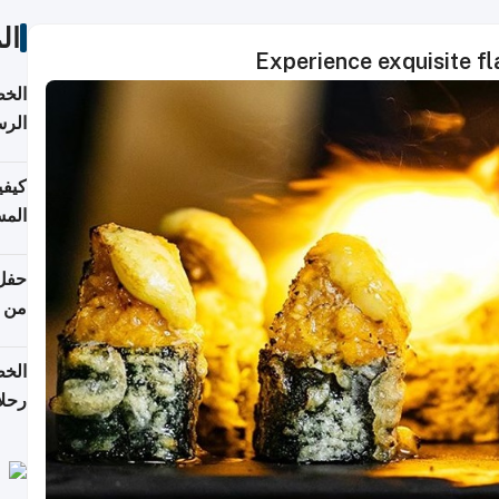
ال
Experience exquisite fl
الخط
الرس
كيفي
المس
من ن
الخط
رحلا