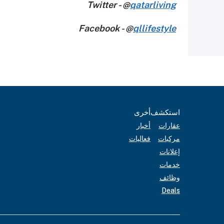
Twitter - @
qatarliving
Facebook - @
qllifestyle
استكشف
أخرى
عقارات
أخبار
مركبات
فعاليات
إعلانات
خدمات
وظائف
Deals