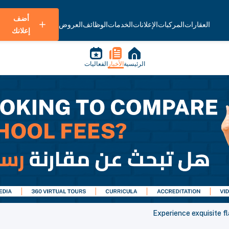
أضف
العقارات
المركبات
الإعلانات
الخدمات
الوظائف
العروض
إعلانك
الرئيسية
الأخبار
الفعاليات
Experience exquisite f