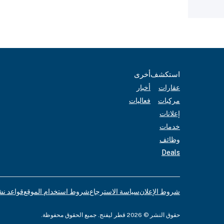
استكشف
أخرى
عقارات
أخبار
مركبات
فعاليات
إعلانات
خدمات
وظائف
Deals
شروط الإعلان
سياسة الاسترجاع
شروط استخدام الموقع
قواعد نش
حقوق النشر © 2026 قطر ليفنج. جميع الحقوق محفوظة.