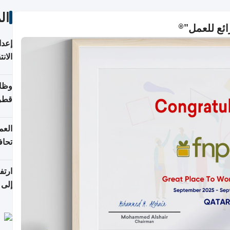
ال
إعدا
الان
وظائ
قطر
العم
تحاف
ورا
ارتف
الربع