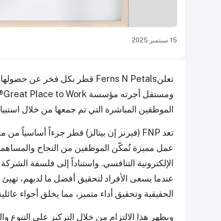
15 سبتمبر 2025
تعلنFerns N Petals قطر بكل فخر
وم
الموظفين المباشرة التي تم جمعها من خلال استبي
عمل مميزة تُمكّن الموظفين من النجاح والمساهم
الإلكترونية التنافسي. واستناداً إلى فلسفة الشرك
الحقيقية وتحقيق أداء متميز، مما يخلق أجواء عائلية 
ويظهر هذا الالتزام من خلال التركيز على التنوع وا