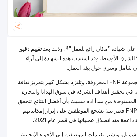
 عن حصولها على شهادة "مكان رائع للعمل"®، وذلك بعد تقييم دقيق
ستقل أجرته مؤسسة Great Place to Work® الشرق الأوسط. وقد استندت هذه الشهادة إلى آراء
ان شامل وسري حول بيئة العمل.
تعد FNP (فيرنز إن بيتالز) قطر جزءاً أساسياً من مجموعة FNP المعروفة، وتلتزم بشكل كبير بتعزيز ثقافة
ة في تحقيق أهداف الشركة في سوق الهدايا والتجارة
ة المستوحاة من مبدأ آدم سميث بأن أفضل النتائج تتحقق
عندما يسعى الأفراد لتحقيق أفضل ما لديهم، تهيئ FNP قطر بيئة تشجع الموظفين على إبراز إمكانياتهم
داعمة منذ انطلاق عملياتها في قطر عام 2021.
لشمول. وتشير تقييمات الموظفين إلى الأجواء الإيجابية