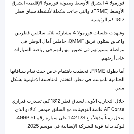
فورمولا 4 الشرق الأوسط وبطولة فورمولا الإقليمية الشرق
الأوسط (FRME)، والتي جاءت مكملة لأنشطة سباق قطر
1812 كم الرئيسية.
وشهدت جلسات فورمولا 4 مشاركة ثلاثة سائقين قطريين
واعدين يمثلون فريق QMMF، حاملين آمال الوطن في
مواصلة مسيرتهم في تطوير مهاراتهم في رياضة السيارات
على أرضهم.
أما بطولة FRME، فحظيت باهتمام خاص حيث تقام سباقاتها
الختامية للموسم في قطر، لتختتم المنافسة الإقليمية بشكل
مثير.
خلال التجارب الأولى لسباق قطر 1812 كم، تصدرت فيراري
AF Corse قائمة التوقيتات مع السائق جيمس كالادو الذي
سجل زمناً مذهلاً بلغ 1:42.123 على سيارة رقم 51 499P،
ليؤكد بداية قوية للشركة الإيطالية في موسم 2025.