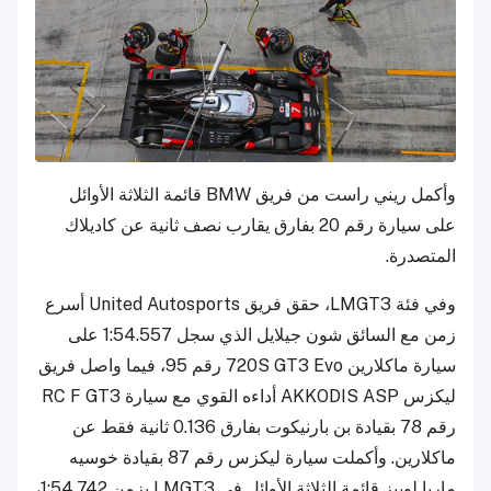
وأكمل ريني راست من فريق BMW قائمة الثلاثة الأوائل
على سيارة رقم 20 بفارق يقارب نصف ثانية عن كاديلاك
المتصدرة.
وفي فئة LMGT3، حقق فريق United Autosports أسرع
زمن مع السائق شون جيلايل الذي سجل 1:54.557 على
سيارة ماكلارين 720S GT3 Evo رقم 95، فيما واصل فريق
ليكزس AKKODIS ASP أداءه القوي مع سيارة RC F GT3
رقم 78 بقيادة بن بارنيكوت بفارق 0.136 ثانية فقط عن
ماكلارين. وأكملت سيارة ليكزس رقم 87 بقيادة خوسيه
ماريا لوبيز قائمة الثلاثة الأوائل في LMGT3 بزمن 1:54.742،