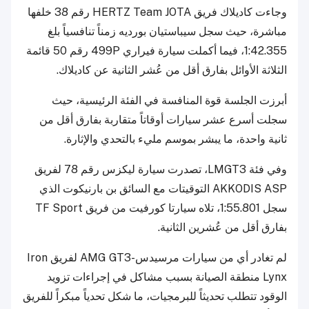
وجاءت كاديلاك فريق HERTZ Team JOTA رقم 38 خلفها
مباشرة، حيث سجل سيباستيان بورديه زمناً تنافسياً بلغ
1:42.355، فيما أكملت سيارة فيراري 499P رقم 50 قائمة
الثلاثة الأوائل بفارق أقل من عُشر الثانية عن كاديلاك.
أبرزت الجلسة قوة المنافسة في الفئة الرئيسية، حيث
سجلت أسرع عشر سيارات أوقاتاً متقاربة بفارق أقل من
ثانية واحدة، ما يبشر بموسم مليء بالتحدي والإثارة.
وفي فئة LMGT3، تصدرت سيارة ليكزس رقم 78 لفريق
AKKODIS ASP التوقيتات مع السائق بن بارنيكوت الذي
سجل 1:55.801، تلاه سيارتا كورفيت من فريق TF Sport
بفارق أقل من عُشرين الثانية.
لم تغادر أي من سيارات مرسيدس-AMG GT3 لفريق Iron
Lynx منطقة الصيانة بسبب مشاكل في إجراءات تزويد
الوقود تتطلب تحديثاً للبرمجيات، ما شكل تحدياً مبكراً للفريق