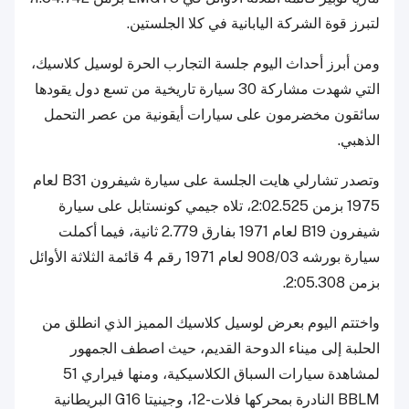
لتبرز قوة الشركة اليابانية في كلا الجلستين.
ومن أبرز أحداث اليوم جلسة التجارب الحرة لوسيل كلاسيك،
التي شهدت مشاركة 30 سيارة تاريخية من تسع دول يقودها
سائقون مخضرمون على سيارات أيقونية من عصر التحمل
الذهبي.
وتصدر تشارلي هايت الجلسة على سيارة شيفرون B31 لعام
1975 بزمن 2:02.525، تلاه جيمي كونستابل على سيارة
شيفرون B19 لعام 1971 بفارق 2.779 ثانية، فيما أكملت
سيارة بورشه 908/03 لعام 1971 رقم 4 قائمة الثلاثة الأوائل
بزمن 2:05.308.
واختتم اليوم بعرض لوسيل كلاسيك المميز الذي انطلق من
الحلبة إلى ميناء الدوحة القديم، حيث اصطف الجمهور
لمشاهدة سيارات السباق الكلاسيكية، ومنها فيراري 51
BBLM النادرة بمحركها فلات-12، وجينيتا G16 البريطانية