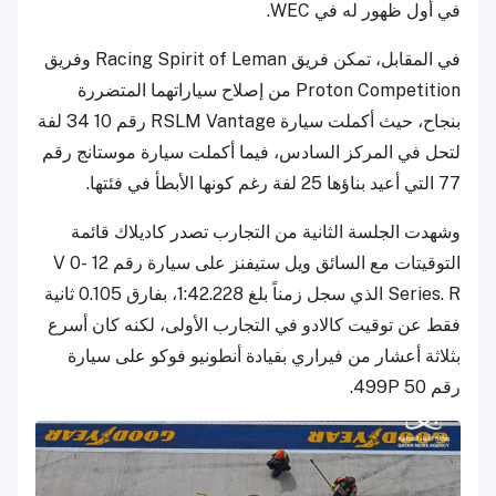
في أول ظهور له في WEC.
في المقابل، تمكن فريق Racing Spirit of Leman وفريق
Proton Competition من إصلاح سياراتهما المتضررة
بنجاح، حيث أكملت سيارة RSLM Vantage رقم 10 34 لفة
لتحل في المركز السادس، فيما أكملت سيارة موستانج رقم
77 التي أعيد بناؤها 25 لفة رغم كونها الأبطأ في فئتها.
وشهدت الجلسة الثانية من التجارب تصدر كاديلاك قائمة
التوقيتات مع السائق ويل ستيفنز على سيارة رقم 12 V 0-
Series. R الذي سجل زمناً بلغ 1:42.228، بفارق 0.105 ثانية
فقط عن توقيت كالادو في التجارب الأولى، لكنه كان أسرع
بثلاثة أعشار من فيراري بقيادة أنطونيو فوكو على سيارة
رقم 50 499P.