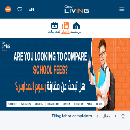
الرئيسية
الأخبار
الفعاليات
مقال
Filing labor complaints