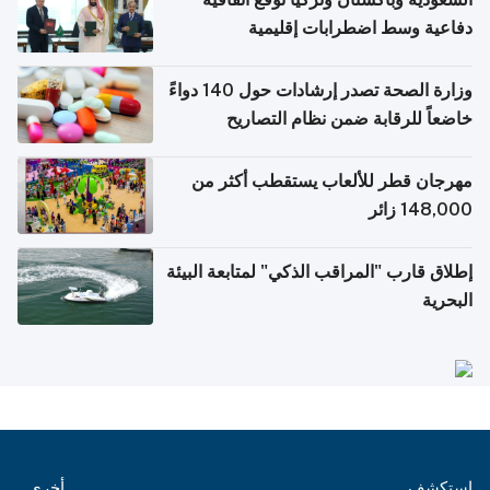
دفاعية وسط اضطرابات إقليمية
وزارة الصحة تصدر إرشادات حول 140 دواءً
خاضعاً للرقابة ضمن نظام التصاريح
الإلكترونية للسفر
مهرجان قطر للألعاب يستقطب أكثر من
148,000 زائر
إطلاق قارب "المراقب الذكي" لمتابعة البيئة
البحرية
استكشف
أخرى