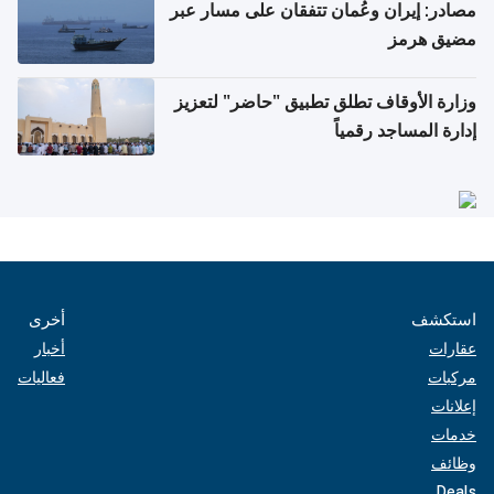
مصادر: إيران وعُمان تتفقان على مسار عبر
مضيق هرمز
وزارة الأوقاف تطلق تطبيق "حاضر" لتعزيز
إدارة المساجد رقمياً
استكشف
أخرى
عقارات
أخبار
مركبات
فعاليات
إعلانات
خدمات
وظائف
Deals