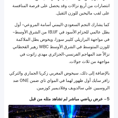
انتصارات من أربع نزالات وقد يحصل على فرصة المنافسة
على لقب ماليخين للوزن الثقيل.
كما يشارك النجم السعودي-اليمني أسامة المروعي – أول
بطل عالمي للحزام الأسود في IBJJF من الشرق الأوسط –
في مواجهة البرازيلي كليبر سوزا، ويخوض بطل الملاكمة
للوزن المتوسط في الشرق الأوسط WBC زهير القحطاني
نزالاً ضد المهاجم الفرنسي-الجزائري مهدي زاتوت في
مواجهة من ثلاث جولات.
بالإضافة إلى ذلك، سيخوض المغربي زكريا الجماري والتركي
زافر سايك أول ظهور لهما في المواي تاي ضمن ONE ضد
الروسيين علي سالدويف وفلاديمير كوزمين.
5 – عرض رياضي مباشر لم تشاهد مثله من قبل