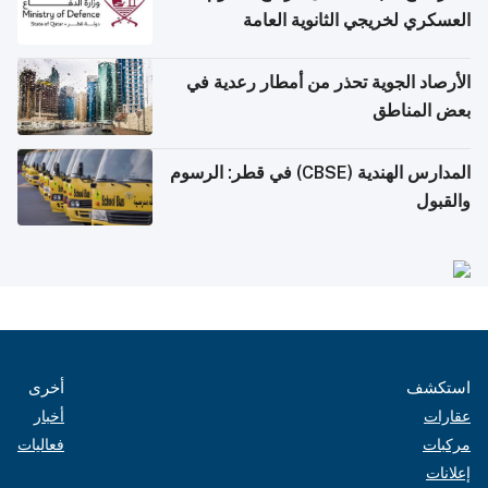
العسكري لخريجي الثانوية العامة
الأرصاد الجوية تحذر من أمطار رعدية في
بعض المناطق
المدارس الهندية (CBSE) في قطر: الرسوم
والقبول
استكشف
أخرى
عقارات
أخبار
مركبات
فعاليات
إعلانات