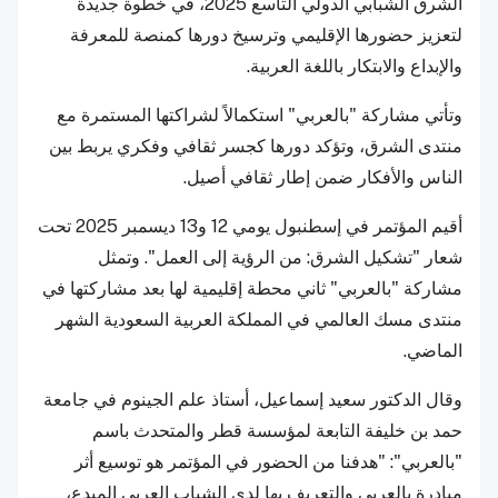
الشرق الشبابي الدولي التاسع 2025، في خطوة جديدة
لتعزيز حضورها الإقليمي وترسيخ دورها كمنصة للمعرفة
والإبداع والابتكار باللغة العربية.
وتأتي مشاركة "بالعربي" استكمالاً لشراكتها المستمرة مع
منتدى الشرق، وتؤكد دورها كجسر ثقافي وفكري يربط بين
الناس والأفكار ضمن إطار ثقافي أصيل.
أقيم المؤتمر في إسطنبول يومي 12 و13 ديسمبر 2025 تحت
شعار "تشكيل الشرق: من الرؤية إلى العمل". وتمثل
مشاركة "بالعربي" ثاني محطة إقليمية لها بعد مشاركتها في
منتدى مسك العالمي في المملكة العربية السعودية الشهر
الماضي.
وقال الدكتور سعيد إسماعيل، أستاذ علم الجينوم في جامعة
حمد بن خليفة التابعة لمؤسسة قطر والمتحدث باسم
"بالعربي": "هدفنا من الحضور في المؤتمر هو توسيع أثر
مبادرة بالعربي والتعريف بها لدى الشباب العربي المبدع،