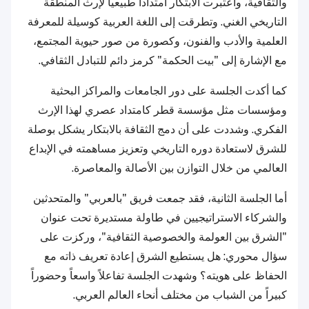
والثقافية، واعتبرت الابتكار امتداداً طبيعياً لإرث المنطقة
التاريخي الغني. وتطرقت إلى اللغة العربية كوسيلة للمعرفة
العلمية والأدب والفنون، وكصورة من صور حيوية المجتمع،
مع الإشارة إلى "بيت الحكمة" كرمز دائم للتبادل الثقافي.
كما أكدت الجلسة على دور الجامعات والمراكز البحثية
ومؤسسات مثل مؤسسة قطر كامتداد عصري لهذا الإرث
الفكري. وشددت على أن دمج الثقافة بالابتكار يشكل بوصلة
للشرق لاستعادة دوره التاريخي وتعزيز مساهمته في الإبداع
العالمي من خلال التوازن بين الأصالة والمعاصرة.
أما الجلسة الثانية، فقد جمعت فريق "بالعربي" والمتحدثين
والشركاء الاستراتيجيين في طاولة مستديرة تحت عنوان
"الشرق بين العولمة والخصوصية الثقافية"، وركزت على
سؤال محوري: هل يستطيع الشرق إعادة تعريف ذاته مع
الحفاظ على هويته؟ وشهدت الجلسة تفاعلاً واسعاً وحضوراً
كبيراً من الشباب من مختلف أنحاء العالم العربي.