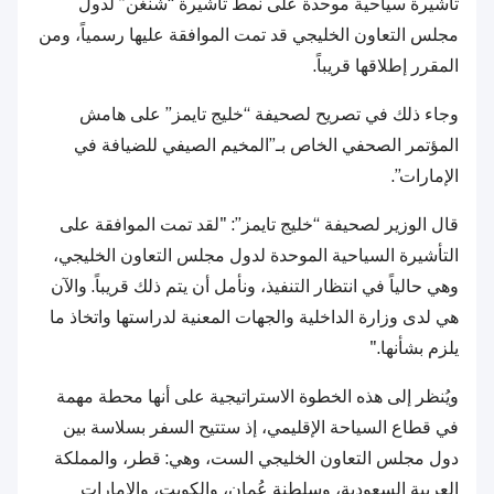
تأشيرة سياحية موحدة على نمط تأشيرة “شنغن” لدول
مجلس التعاون الخليجي قد تمت الموافقة عليها رسمياً، ومن
المقرر إطلاقها قريباً.
وجاء ذلك في تصريح لصحيفة “خليج تايمز” على هامش
المؤتمر الصحفي الخاص بـ”المخيم الصيفي للضيافة في
الإمارات”.
قال الوزير لصحيفة “خليج تايمز”: "لقد تمت الموافقة على
التأشيرة السياحية الموحدة لدول مجلس التعاون الخليجي،
وهي حالياً في انتظار التنفيذ، ونأمل أن يتم ذلك قريباً. والآن
هي لدى وزارة الداخلية والجهات المعنية لدراستها واتخاذ ما
يلزم بشأنها."
ويُنظر إلى هذه الخطوة الاستراتيجية على أنها محطة مهمة
في قطاع السياحة الإقليمي، إذ ستتيح السفر بسلاسة بين
دول مجلس التعاون الخليجي الست، وهي: قطر، والمملكة
العربية السعودية، وسلطنة عُمان، والكويت، والإمارات