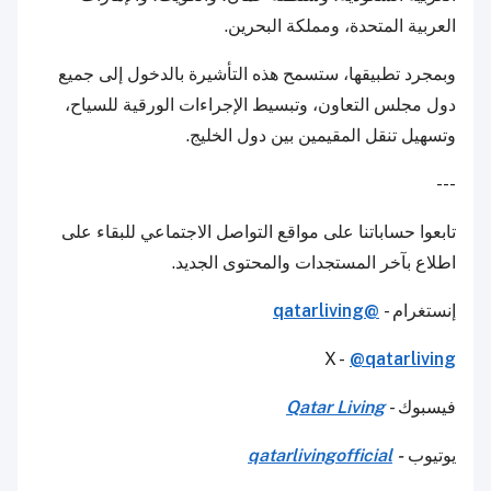
العربية المتحدة، ومملكة البحرين.
وبمجرد تطبيقها، ستسمح هذه التأشيرة بالدخول إلى جميع
دول مجلس التعاون، وتبسيط الإجراءات الورقية للسياح،
وتسهيل تنقل المقيمين بين دول الخليج.
---
تابعوا حساباتنا على مواقع التواصل الاجتماعي للبقاء على
اطلاع بآخر المستجدات والمحتوى الجديد.
إنستغرام -
@qatarliving
X -
@qatarliving
فيسبوك -
Qatar Living
يوتيوب
-
qatarlivingofficial