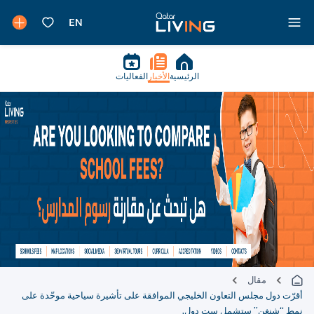
الرئيسية
الأخبار
الفعاليات
مقال
أقرّت دول مجلس التعاون الخليجي الموافقة على تأشيرة سياحية موحّدة على
نمط “شنغن” ستشمل ست دول.