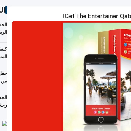
ال
Get The Entertainer Qat
الخط
الرس
كيفي
المس
من ن
الخط
رحلا